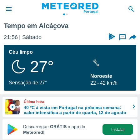
Tempo em Alcáçova
de
21:56
Sábado
...
 da
empo.pt) foi
Céu limpo
or
27°
is para
e as
 fornecidas
Noroeste
 qualidade.
Sensação de 27°
22
42 km/h
r a este
s das
opções:
Última hora
40 ºC à vista em Portugal na próxima semana:
ookies e
calor intensifica a partir de quarta, 12 de agosto
 forma
Descarregue
GRÁTIS
a app da
Instalar
e digital
Meteored!
da,