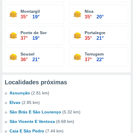
Montargil
Nisa
35°
19°
35°
20°
Ponte de Sor
Portalegre
37°
19°
35°
21°
Sousel
Terrugem
36°
21°
37°
22°
Localidades próximas
Assunção
(2.81 km)
Elvas
(2.85 km)
São Brás E São Lourenço
(5.32 km)
São Vicente E Ventosa
(6.68 km)
Caia E São Pedro
(7.44 km)