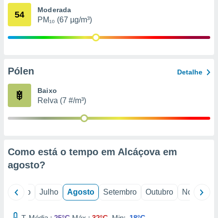
conteúdos.
Moderada
54
PM₁₀ (67 µg/m³)
ção
ão através
de
,
Pólen
 e
Detalhe
dos,
Baixo
publicidade
Relva (7 #/m³)
s, estudos
a e
mento de
Como está o tempo em Alcáçova em
ossos 1199
eiros
agosto
?
o
Junho
Julho
Agosto
Setembro
Outubro
Novembro
T. Média :
25°C
Máx.:
32°C
Min:
18°C