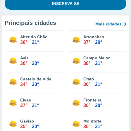
Principais cidades
Mais cidades
Alter do Chão
Arronches
36°
21°
37°
20°
Avis
Campo Maior
36°
20°
38°
21°
Castelo de Vide
Crato
34°
20°
36°
21°
Elvas
Fronteira
37°
21°
36°
20°
Gavião
Monforte
35°
20°
36°
21°