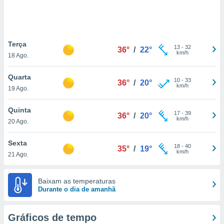
ite através
atura,
 botão
Terça
13
-
32
36°
/
22°
km/h
18 Ago.
nto, nós e
arceiros
Quarta
cookies,
10
-
33
36°
/
20°
km/h
19 Ago.
ores únicos
ias
s para
Quinta
17
-
39
36°
/
20°
 aceder e
km/h
20 Ago.
dados
ais como a
Sexta
 este sitio
18
-
40
35°
/
19°
km/h
21 Ago.
eços IP e
ores de
possível
Baixam as temperaturas
Durante o dia de amanhã
es possam
os seus
oais com
Gráficos de tempo
nteresse