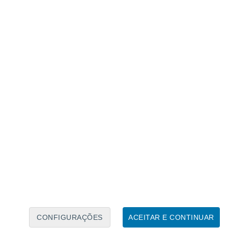
Calendário Lunar
Seg
Ter
Qua
Qui
Sex
Sáb
Domo
8
9
10
11
12
13
14
15
16
CONFIGURAÇÕES
ACEITAR E CONTINUAR