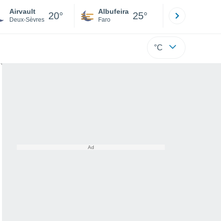
Airvault
Albufeira
Lisboa
20°
25°
Deux-Sèvres
Faro
Lisboa
°C