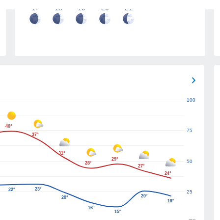
17
18
19
20
21
100
40°
75
37°
31°
29°
50
28°
27°
24°
23°
22°
25
20°
20°
19°
16°
15°