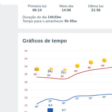
Primeira luz
Meio-dia
Última luz
06:14
14:06
21:56
Duração do dia
14h33m
Tempo para o amanhecer
5h 55m
Gráficos de tempo
50
45
39°
40
38°
35°
35
33°
33°
32°
30
25
22°
20
21°
21°
19°
18°
8.3
15
16°
0.7