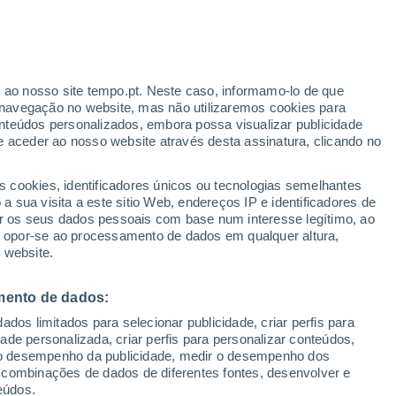
ante
r ao nosso site tempo.pt. Neste caso, informamo-lo de que
:
24%
navegação no website, mas não utilizaremos cookies para
nteúdos personalizados, embora possa visualizar publicidade
e aceder ao nosso website através desta assinatura, clicando no
s cookies, identificadores únicos ou tecnologias semelhantes
o
 sua visita a este sitio Web, endereços IP e identificadores de
r os seus dados pessoais com base num interesse legítimo, ao
Radar de Chuva
Satélites
Modelos
ou opor-se ao processamento de dados em qualquer altura,
 website.
mento de dados:
Terça
Quarta
Quinta
Sexta
dos limitados para selecionar publicidade, criar perfis para
11 Ago.
12 Ago.
13 Ago.
14 Ago.
idade personalizada, criar perfis para personalizar conteúdos,
ir o desempenho da publicidade, medir o desempenho dos
 combinações de dados de diferentes fontes, desenvolver e
eúdos.