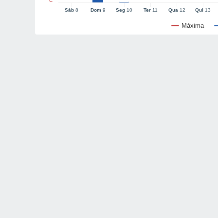
°C
Sáb
8
Dom
9
Seg
10
Ter
11
Qua
12
Qui
13
Máxima