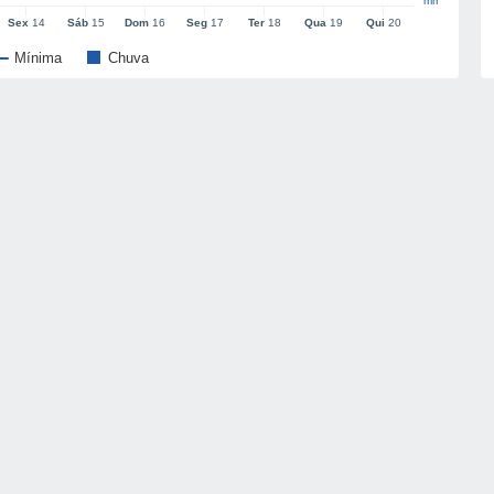
mm
Sex
14
Sáb
15
Dom
16
Seg
17
Ter
18
Qua
19
Qui
20
Mínima
Chuva