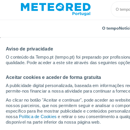
O tempo
Notíc
Aviso de privacidade
O conteúdo da Tempo.pt (tempo.pt) foi preparado por profissiona
qualidade. Pode aceder a este site através das seguintes opçõe
Aceitar cookies e aceder de forma gratuita
Início
França
Nova Aquitânia
Deux-Sèvres
A publicidade digital personalizada, baseada em informações r
permite-nos financiar a nossa atividade para continuar a fornec
Tempo em Airvault
Ao clicar no botão "Aceitar e continuar", pode aceder ao websit
nossos parceiros, que nos permitem seguir e analisar o compo
00:19
Sábado
específico para lhe mostrar publicidade e conteúdos persona
nossa
Política de Cookies
e retirar o seu consentimento a qua
disponível na parte inferior da nossa página web.
Céu limpo