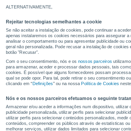
20°
ALTERNATIVAMENTE,
Rejeitar tecnologias semelhantes a cookie
Lua mingu
Se não aceitar a instalação de cookies, pode continuar a acede
Iluminada
Sensação de 20°
apenas instalaremos os cookies necessários para assegurar a 
analisar o comportamento ou para apresentar publicidade ou co
geral não personalizada. Pode recusar a instalação de cookies 
botão "Recusar".
Última hora
Hoje e amanhã poeiras do Saara “invadem”
Com o seu consentimento, nós e os
nossos parceiros
utilizamo
Portugal: risco de trovoadas no Norte e Centr
para armazenar, aceder e processar dados pessoais, tais como a
aumenta
cookies. É possível que alguns fornecedores possam processa
O Tempo 1 - 7 Dias
Atualidade
Mapas de nuvens
qual se pode opor. Para tal, pode retirar o seu consentimento 
clicando em “
Definições
” ou na nossa
Política de Cookies
neste
Nós e os nossos parceiros efetuamos o seguinte trata
Amanhã
Segunda
Hoje
Armazenar e/ou aceder a informações num dispositivo, utilizar da
9 Ago.
10 Ago.
8 Ago.
publicidade personalizada, utilizar perfis para selecionar public
utilizar perfis para selecionar conteúdos personalizados, med
conteúdos, compreender os públicos através de estatísticas ou
melhorar serviços, utilizar dados limitados para selecionar cont
70%
30%