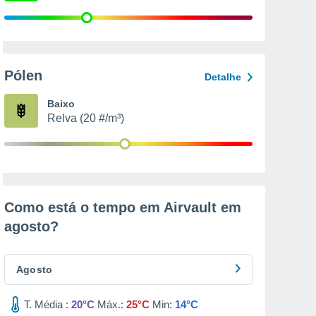
Pólen
Detalhe
Baixo
Relva (20 #/m³)
Como está o tempo em Airvault em
agosto
?
Agosto
T. Média :
20°C
Máx.:
25°C
Min:
14°C