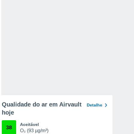
Qualidade do ar em Airvault
Detalhe
hoje
Aceitável
38
O₃ (93 µg/m³)