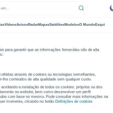
ias
Vídeos
Avisos
Radar
Mapas
Satélites
Modelos
O Mundo
Esqui
is para garantir que as informações fornecidas são de alta
s:
Airvault
ecolhidas através de cookies ou tecnologias semelhantes,
er-lhe conteúdos de alta qualidade sem qualquer custo.
e aceitando a instalação de todos os cookies, próprios ou dos
rtamento no website, bem como desenvolver um perfil
...
lizados com base no mesmo. Pode consultar mais informações na
lquer momento, clicando no botão
Definições de cookies
Por horas
Intervalos nublados nas
próximas horas