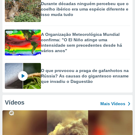
Durante décadas ninguém percebeu que o
coelho ibérico era uma espécie diferente e
isso muda tudo
A Organização Meteorológica Mundial
confirma: "O El Niño atinge uma
intensidade sem precedentes desde há
vários anos"
O que provocou a praga de gafanhotos na
Rússia? As causas do gigantesco enxame
que invadiu o Daguestão
Vídeos
Mais Vídeos