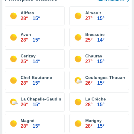
Aiffres
Airvault
28°
15°
27°
15°
Avon
Bressuire
28°
15°
25°
14°
Cerizay
Chauray
25°
14°
27°
15°
Chef-Boutonne
Coulonges-Thouarsais
28°
15°
26°
15°
La Chapelle-Gaudin
La Crèche
26°
15°
28°
15°
Magné
Marigny
28°
15°
28°
15°