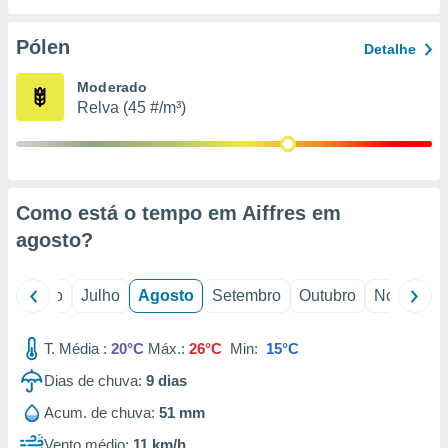
conteúdos.
Pólen
Detalhe
ção
Moderado
ão através
Relva (45 #/m³)
de
,
 e
dos,
publicidade
Como está o tempo em Aiffres em
s, estudos
agosto
?
a e
mento de
o
Junho
Julho
Agosto
Setembro
Outubro
Novembro
ossos 1199
eiros
T. Média :
20°C
Máx.:
26°C
Min:
15°C
Dias de chuva:
9
dias
Acum. de chuva:
51 mm
Vento médio:
11 km/h