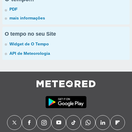
PDF
mais informações
O tempo no seu Site
Widget de O Tempo
API de Meteorologia