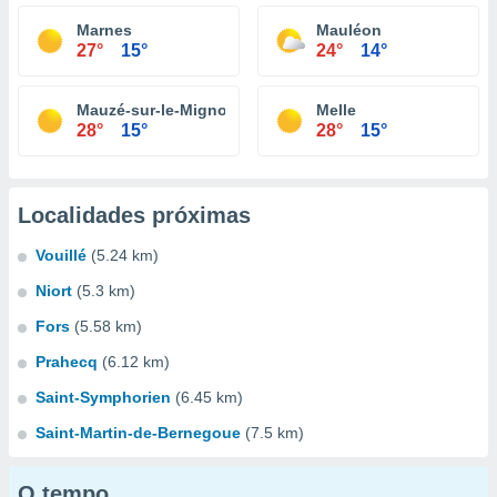
Marnes
Mauléon
27°
15°
24°
14°
Mauzé-sur-le-Mignon
Melle
28°
15°
28°
15°
Localidades próximas
Vouillé
(5.24 km)
Niort
(5.3 km)
Fors
(5.58 km)
Prahecq
(6.12 km)
Saint-Symphorien
(6.45 km)
Saint-Martin-de-Bernegoue
(7.5 km)
O tempo...