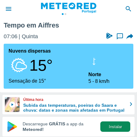
Tempo em Aiffres
de
07:06
Quinta
...
 da
empo.pt) foi
Nuvens dispersas
or
15°
is para
e as
 fornecidas
Norte
 qualidade.
Sensação de 15°
5
8 km/h
r a este
s das
opções:
Última hora
Subida das temperaturas, poeiras do Saara e
ookies e
chuva: datas e zonas mais afetadas em Portugal
 forma
Descarregue
GRÁTIS
a app da
Instalar
e digital
Meteored!
da,