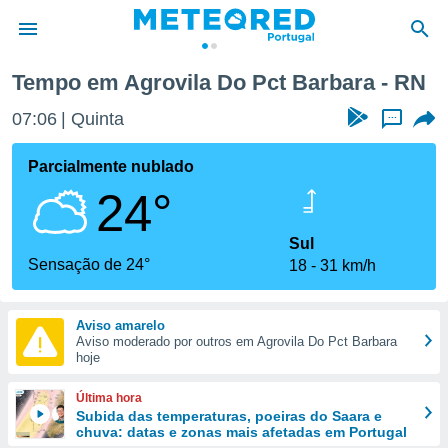
Tempo em Agrovila Do Pct Barbara - RN
de
07:06
Quinta
...
 da
empo.pt) foi
Parcialmente nublado
or
24°
is para
e as
 fornecidas
Sul
 qualidade.
Sensação de 24°
18
31 km/h
r a este
s das
opções:
Aviso amarelo
Aviso moderado por outros em Agrovila Do Pct Barbara
ookies e
hoje
 forma
Última hora
e digital
Subida das temperaturas, poeiras do Saara e
chuva: datas e zonas mais afetadas em Portugal
da,