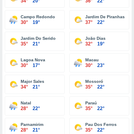
34°
20°
36°
22°
Campo Redondo
Jardim De Piranhas
30°
19°
37°
22°
Jardim Do Serido
João Dias
35°
21°
32°
19°
Lagoa Nova
Macau
30°
17°
30°
23°
Major Sales
Mossoró
34°
21°
35°
22°
Natal
Paraú
28°
22°
35°
22°
Parnamirim
Pau Dos Ferros
28°
21°
35°
22°