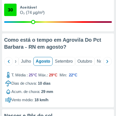
conteúdos.
Aceitável
30
O₃ (74 µg/m³)
ção
ão através
de
,
 e
Como está o tempo em Agrovila Do Pct
Barbara - RN em
agosto
?
dos,
publicidade
s, estudos
o
Junho
Julho
Agosto
Setembro
Outubro
Novembro
a e
mento de
T. Média :
25°C
Máx.:
29°C
Min:
22°C
ossos 1199
Dias de chuva:
10
dias
eiros
Acum. de chuva:
29 mm
Vento médio:
18 km/h
Nascer e Pôr do sol