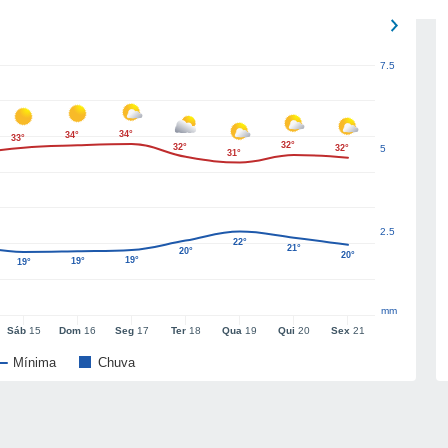
7.5
34°
34°
33°
32°
32°
32°
5
31°
2.5
22°
21°
20°
20°
19°
19°
19°
mm
Sáb
15
Dom
16
Seg
17
Ter
18
Qua
19
Qui
20
Sex
21
Mínima
Chuva