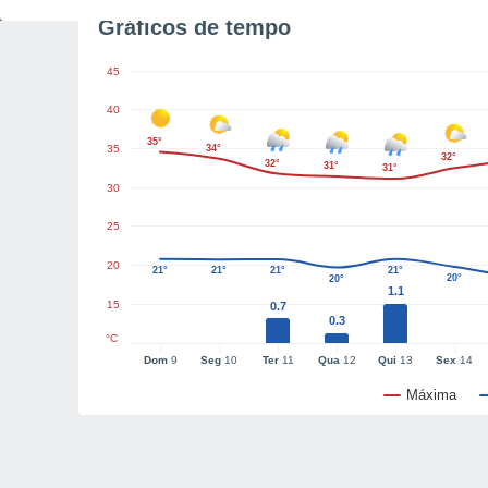
Gráficos de tempo
45
40
35°
35
34°
32°
32°
31°
31°
30
25
20
21°
21°
21°
21°
20°
20°
1.1
15
0.7
0.3
°C
Dom
9
Seg
10
Ter
11
Qua
12
Qui
13
Sex
14
Máxima