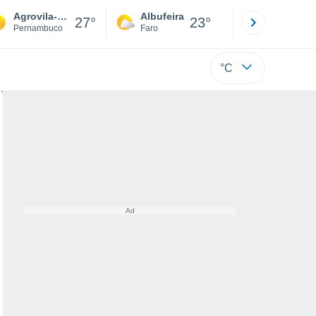
Agrovila-6/bloco-4
Albufeira
Lisboa
27°
23°
Pernambuco
Faro
Lisboa
°C