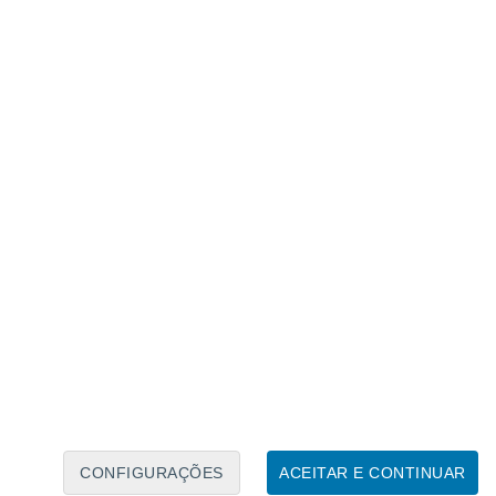
Calendário Lunar
Seg
Ter
Qua
Qui
Sex
Sáb
Domo
9
10
11
12
13
14
15
16
17
18
19
20
21
22
CONFIGURAÇÕES
ACEITAR E CONTINUAR