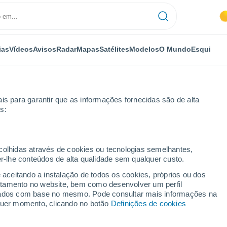
ias
Vídeos
Avisos
Radar
Mapas
Satélites
Modelos
O Mundo
Esqui
is para garantir que as informações fornecidas são de alta
s:
bloco-4
ecolhidas através de cookies ou tecnologias semelhantes,
er-lhe conteúdos de alta qualidade sem qualquer custo.
loco-4 - PE
e aceitando a instalação de todos os cookies, próprios ou dos
rtamento no website, bem como desenvolver um perfil
...
lizados com base no mesmo. Pode consultar mais informações na
lquer momento, clicando no botão
Definições de cookies
Por horas
Céu limpo nas próximas horas