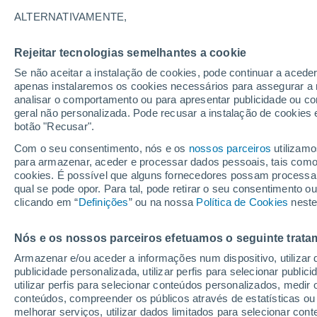
27°
ALTERNATIVAMENTE,
Rejeitar tecnologias semelhantes a cookie
Este
Se não aceitar a instalação de cookies, pode continuar a acede
Sensação de 28°
13
-
27 km
apenas instalaremos os cookies necessários para assegurar a 
analisar o comportamento ou para apresentar publicidade ou co
geral não personalizada. Pode recusar a instalação de cookies 
botão "Recusar".
Última hora
40 ºC à vista em Portugal na próxima semana
Com o seu consentimento, nós e os
nossos parceiros
utilizamo
calor intensifica a partir de quarta, 12 de ago
para armazenar, aceder e processar dados pessoais, tais como a
cookies. É possível que alguns fornecedores possam processa
O Tempo 1 - 7 Dias
Atualidade
Mapas de temperat
qual se pode opor. Para tal, pode retirar o seu consentimento 
clicando em “
Definições
” ou na nossa
Política de Cookies
neste
Nós e os nossos parceiros efetuamos o seguinte trata
Amanhã
Terça
Hoje
Armazenar e/ou aceder a informações num dispositivo, utilizar da
10 Ago.
11 Ago.
9 Ago.
publicidade personalizada, utilizar perfis para selecionar public
utilizar perfis para selecionar conteúdos personalizados, med
conteúdos, compreender os públicos através de estatísticas ou
melhorar serviços, utilizar dados limitados para selecionar cont
60%