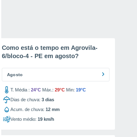
Como está o tempo em Agrovila-
6/bloco-4 - PE em
agosto
?
Agosto
T. Média :
24°C
Máx.:
29°C
Min:
19°C
Dias de chuva:
3
dias
Acum. de chuva:
12 mm
Vento médio:
19 km/h