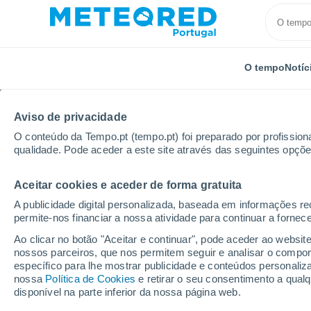
O tempo
Notíc
Aviso de privacidade
O conteúdo da Tempo.pt (tempo.pt) foi preparado por profissiona
qualidade. Pode aceder a este site através das seguintes opçõe
Aceitar cookies e aceder de forma gratuita
Início
Brasil
Estado de Pernambuco
Agrovila-6/
A publicidade digital personalizada, baseada em informações r
permite-nos financiar a nossa atividade para continuar a fornec
Tempo em Agrovila-6/b
Ao clicar no botão "Aceitar e continuar", pode aceder ao websit
nossos parceiros, que nos permitem seguir e analisar o compo
08:30
Domingo
específico para lhe mostrar publicidade e conteúdos persona
nossa
Política de Cookies
e retirar o seu consentimento a qua
disponível na parte inferior da nossa página web.
Limpo