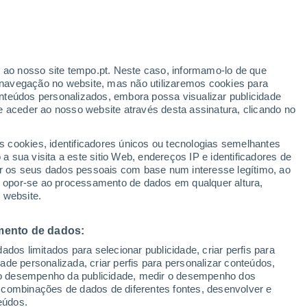
Aviso amarelo
Aviso moderado por outros em
Agrovila-6/bloco-4 hoje
r ao nosso site tempo.pt. Neste caso, informamo-lo de que
/h
navegação no website, mas não utilizaremos cookies para
nteúdos personalizados, embora possa visualizar publicidade
e aceder ao nosso website através desta assinatura, clicando no
:
s cookies, identificadores únicos ou tecnologias semelhantes
sto
 sua visita a este sitio Web, endereços IP e identificadores de
r os seus dados pessoais com base num interesse legítimo, ao
ura
Radar de Chuva
Satélites
Modelos
ou opor-se ao processamento de dados em qualquer altura,
 website.
mento de dados:
Quarta
Quinta
Sexta
Sábado
dos limitados para selecionar publicidade, criar perfis para
12 Ago.
13 Ago.
14 Ago.
15 Ago.
idade personalizada, criar perfis para personalizar conteúdos,
ir o desempenho da publicidade, medir o desempenho dos
 combinações de dados de diferentes fontes, desenvolver e
eúdos.
80%
60%