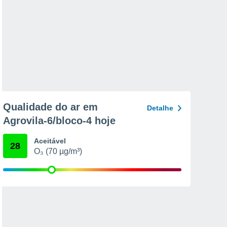
Qualidade do ar em
Detalhe
Agrovila-6/bloco-4 hoje
Aceitável
28
O₃ (70 µg/m³)