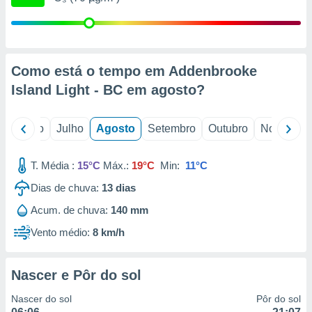
conteúdos.
ção
ão através
Como está o tempo em Addenbrooke
de
Island Light - BC em
agosto
?
,
 e
o
Junho
Julho
Agosto
Setembro
Outubro
Novembro
dos,
publicidade
s, estudos
T. Média :
15°C
Máx.:
19°C
Min:
11°C
a e
mento de
Dias de chuva:
13
dias
Acum. de chuva:
140 mm
ossos 1199
eiros
Vento médio:
8 km/h
Nascer e Pôr do sol
Nascer do sol
Pôr do sol