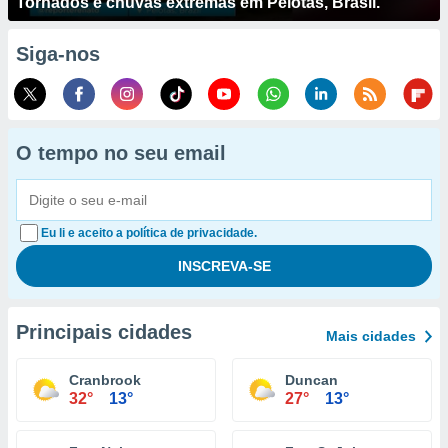
Tornados e chuvas extremas em Pelotas, Brasil.
Siga-nos
O tempo no seu email
Eu li e aceito a política de privacidade.
Principais cidades
Mais cidades
Cranbrook
Duncan
32°
13°
27°
13°