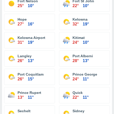
Fort Nelson
Fort St John
25°
10°
22°
10°
Hope
Kelowna
27°
16°
32°
19°
Kelowna Airport
Kitimat
31°
19°
24°
10°
Langley
Port Alberni
26°
13°
28°
13°
Port Coquitlam
Prince George
26°
15°
24°
11°
Prince Rupert
Quick
13°
11°
22°
11°
Sechelt
Sidney