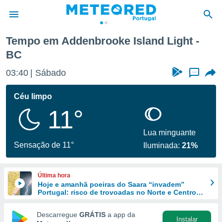
t
Tempo em Addenbrooke Island Light -
BC
de
 da
03:40
Sábado
...
empo.pt) foi
or
Céu limpo
is para
e as
11°
 fornecidas
 qualidade.
Lua minguante
r a este
Sensação de 11°
s das
Iluminada:
21%
opções:
ookies e
Última hora
 forma
Hoje e amanhã poeiras do Saara “invadem”
Portugal: risco de trovoadas no Norte e Centro
aumenta
e digital
Descarregue
GRÁTIS
a app da
da,
Instalar