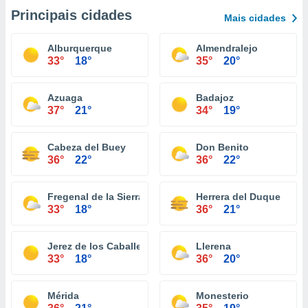
Principais cidades
Mais cidades
Alburquerque
Almendralejo
33°
18°
35°
20°
Azuaga
Badajoz
37°
21°
34°
19°
Cabeza del Buey
Don Benito
36°
22°
36°
22°
Fregenal de la Sierra
Herrera del Duque
33°
18°
36°
21°
Jerez de los Caballeros
Llerena
33°
18°
36°
20°
Mérida
Monesterio