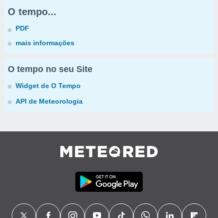
O tempo...
PDF
mais informações
O tempo no seu Site
Widget de O Tempo
API de Meteorologia