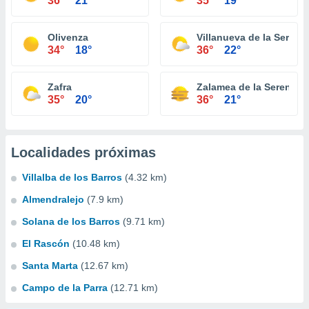
36°
21°
35°
19°
Olivenza
Villanueva de la Serena
34°
18°
36°
22°
Zafra
Zalamea de la Serena
35°
20°
36°
21°
Localidades próximas
Villalba de los Barros
(4.32 km)
Almendralejo
(7.9 km)
Solana de los Barros
(9.71 km)
El Rascón
(10.48 km)
Santa Marta
(12.67 km)
Campo de la Parra
(12.71 km)