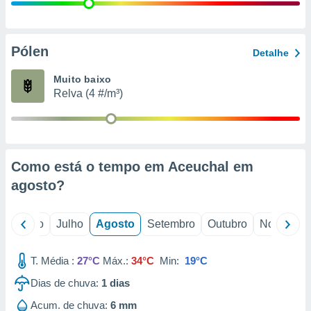
conteúdos.
ção
Pólen
Detalhe
ão através
de
Muito baixo
,
Relva (4 #/m³)
 e
dos,
publicidade
s, estudos
Como está o tempo em Aceuchal em
a e
mento de
agosto
?
ossos 1199
o
Junho
Julho
Agosto
Setembro
Outubro
Novembro
eiros
T. Média :
27°C
Máx.:
34°C
Min:
19°C
Dias de chuva:
1
dias
Acum. de chuva:
6 mm