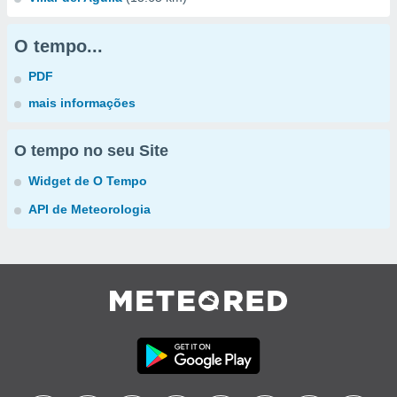
O tempo...
PDF
mais informações
O tempo no seu Site
Widget de O Tempo
API de Meteorologia