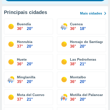
Principais cidades
Mais cidades
Buendía
Cuenca
36°
20°
36°
18°
Honrubia
Horcajo de Santiago
37°
20°
36°
20°
Huete
Las Pedroñeras
36°
20°
38°
21°
Minglanilla
Montalbo
35°
20°
36°
20°
Mota del Cuervo
Motilla del Palancar
37°
21°
36°
20°