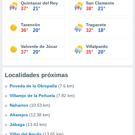
Quintanar del Rey
San Clemente
37°
21°
38°
21°
Tarancón
Tragacete
36°
20°
32°
18°
Valverde de Júcar
Villalpardo
37°
20°
35°
20°
Localidades próximas
Poveda de la Obispalía
(7.6 km)
Villarejo de la Peñuela
(7.82 km)
Naharros
(10.53 km)
Altarejos
(12.38 km)
Jábaga
(13.43 km)
Villar del Aguila
(13.65 km)