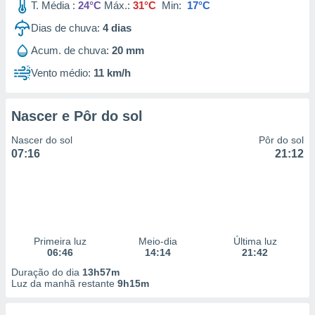
T. Média :
24°C
Máx.:
31°C
Min:
17°C
Dias de chuva:
4
dias
Acum. de chuva:
20 mm
Vento médio:
11 km/h
Nascer e Pôr do sol
Nascer do sol
Pôr do sol
07:16
21:12
Primeira luz
Meio-dia
Última luz
06:46
14:14
21:42
Duração do dia
13h57m
Luz da manhã restante
9h15m