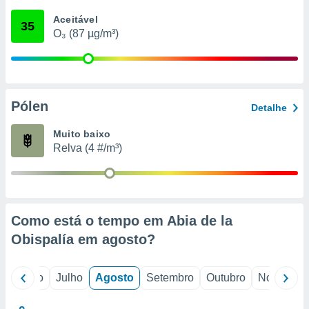
conteúdos.
Aceitável
35
O₃ (87 µg/m³)
ção
ão através
de
,
 e
Pólen
Detalhe
dos,
Muito baixo
publicidade
Relva (4 #/m³)
s, estudos
a e
mento de
ossos 1199
Como está o tempo em Abia de la
eiros
Obispalía em
agosto
?
o
Junho
Julho
Agosto
Setembro
Outubro
Novembro