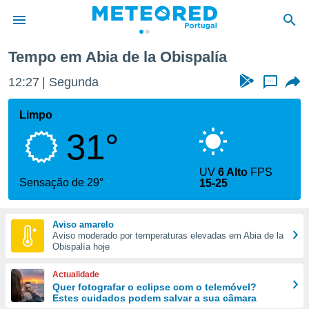
Abia de la Obispalía
Tempo em Abia de la Obispalía
de
12:27
Segunda
...
 da
empo.pt) foi
Limpo
or
31°
is para
e as
 fornecidas
UV
6 Alto
FPS
 qualidade.
Sensação de 29°
15-25
r a este
s das
opções:
Aviso amarelo
Aviso moderado por temperaturas elevadas em Abia de la
ookies e
Obispalía hoje
 forma
Actualidade
e digital
Quer fotografar o eclipse com o telemóvel?
Estes cuidados podem salvar a sua câmara
da,