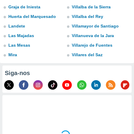
para lhe
Graja de Iniesta
Villalba de la Sierra
licidade e
Huerta del Marquesado
Villalba del Rey
ados com
esmo. Pode
Landete
Villamayor de Santiago
ais
Las Majadas
Villanueva de la Jara
s na nossa
 Cookies
e
Las Mesas
Villarejo de Fuentes
u
nto a
Mira
Villares del Saz
omento,
 botão
de cookies
Siga-nos
na parte
nossa
.
IVAMENTE,
as
tes a