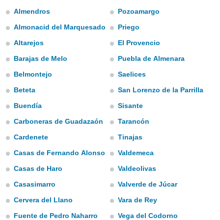
m
Almendros
Pozoamargo
 recolhidas
cookies ou
Almonacid del Marquesado
Priego
, permite-
Altarejos
El Provencio
ar a nossa
Barajas de Melo
Puebla de Almenara
ara
ACEITAR
 fornecer-
E
Belmontejo
Saelices
os de alta
CONTINUAR
sem
Beteta
San Lorenzo de la Parrilla
sto.
Buendía
Sisante
CONFIGURAÇÕES
o botão
ontinuar",
Carboneras de Guadazaón
Tarancón
r ao
Cardenete
Tinajas
itando a
de todos os
Casas de Fernando Alonso
Valdemeca
óprios ou
parceiros,
Casas de Haro
Valdeolivas
rmitem
Casasimarro
Valverde de Júcar
lisar o
nto no
Cervera del Llano
Vara de Rey
em como
 um perfil
Fuente de Pedro Naharro
Vega del Codorno