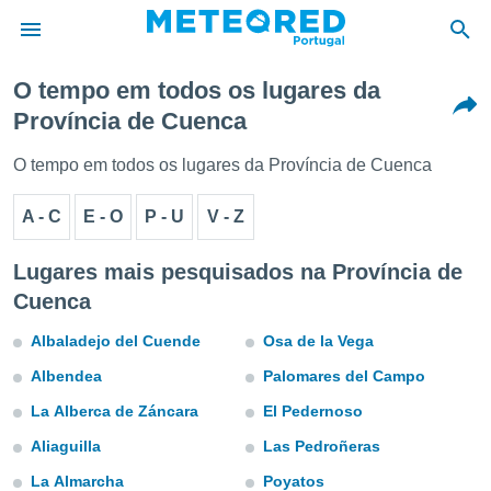
O tempo em todos os lugares da
Província de Cuenca
de
 da
O tempo em todos os lugares da Província de Cuenca
empo.pt) foi
or
A - C
E - O
P - U
V - Z
is para
e as
 fornecidas
Lugares mais pesquisados na Província de
 qualidade.
Cuenca
r a este
s das
Albaladejo del Cuende
Osa de la Vega
opções:
Albendea
Palomares del Campo
ookies e
 forma
La Alberca de Záncara
El Pedernoso
Aliaguilla
Las Pedroñeras
e digital
da,
La Almarcha
Poyatos