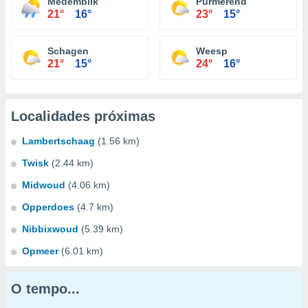
Medemblik
Purmerend
21°
16°
23°
15°
Schagen
Weesp
21°
15°
24°
16°
Localidades próximas
Lambertschaag
(1.56 km)
Twisk
(2.44 km)
Midwoud
(4.06 km)
Opperdoes
(4.7 km)
Nibbixwoud
(5.39 km)
Opmeer
(6.01 km)
O tempo...