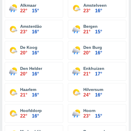
Alkmaar
Amstelveen
22°
15°
23°
16°
Amsterdão
Bergen
23°
16°
21°
15°
De Koog
Den Burg
20°
16°
20°
16°
Den Helder
Enkhuizen
20°
16°
21°
17°
Haarlem
Hilversum
21°
16°
24°
16°
Hoofddorp
Hoorn
22°
16°
23°
15°