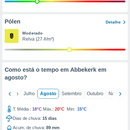
conteúdos.
ção
Pólen
Detalhe
ão através
de
Moderado
,
Relva (27 #/m³)
 e
dos,
publicidade
s, estudos
Como está o tempo em Abbekerk em
a e
mento de
agosto
?
ossos 1199
o
Junho
Julho
Agosto
Setembro
Outubro
Novembro
eiros
T. Média :
18°C
Máx.:
20°C
Min:
15°C
Dias de chuva:
15
dias
Acum. de chuva:
89 mm