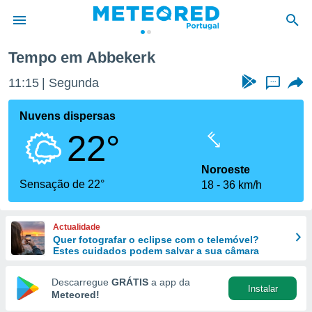
Tempo em Abbekerk
de
11:15
Segunda
...
 da
empo.pt) foi
Nuvens dispersas
or
22°
is para
e as
 fornecidas
Noroeste
 qualidade.
Sensação de 22°
18
36 km/h
r a este
s das
opções:
Actualidade
Quer fotografar o eclipse com o telemóvel?
ookies e
Estes cuidados podem salvar a sua câmara
 forma
Descarregue
GRÁTIS
a app da
Instalar
e digital
Meteored!
da,