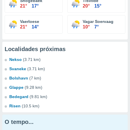
Snogebaek
Tisvilde
21°
17°
20°
15°
Vaerloese
Vagar Soervaag
21°
14°
10°
7°
Localidades próximas
Nekso
(3.71 km)
Svaneke
(3.71 km)
Bolshavn
(7 km)
Glappe
(9.28 km)
Bedegard
(9.81 km)
Risen
(10.5 km)
O tempo...