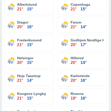
Albertslund
Copenhaga
21°
15°
21°
15°
Dragor
Farum
20°
16°
21°
14°
Frederikssund
Gudhjem Nordlige Havn
21°
15°
20°
17°
Helsingor
Hillerod
20°
15°
20°
14°
Hoje Taastrup
Karlsminde
21°
14°
20°
16°
Kongens Lyngby
Roenne
21°
15°
19°
16°