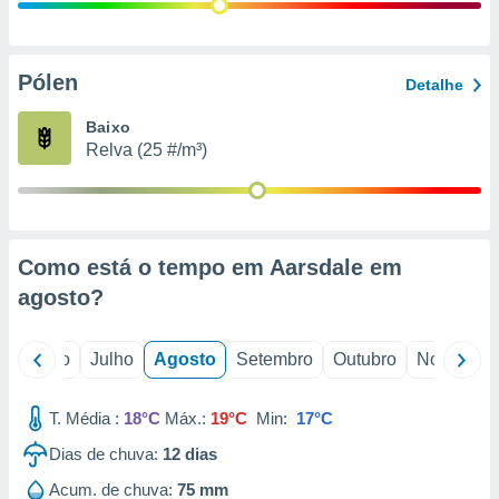
conteúdos.
ção
Pólen
Detalhe
ão através
de
Baixo
,
Relva (25 #/m³)
 e
dos,
publicidade
s, estudos
Como está o tempo em Aarsdale em
a e
mento de
agosto
?
ossos 1199
o
Junho
Julho
Agosto
Setembro
Outubro
Novembro
eiros
T. Média :
18°C
Máx.:
19°C
Min:
17°C
Dias de chuva:
12
dias
Acum. de chuva:
75 mm