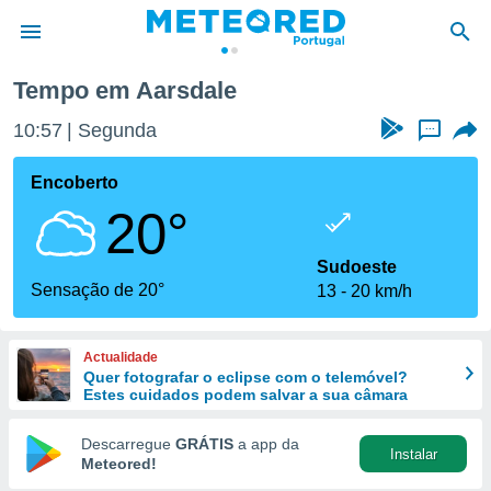
Tempo em Aarsdale
de
10:57
Segunda
...
 da
empo.pt) foi
Encoberto
or
20°
is para
e as
 fornecidas
Sudoeste
 qualidade.
Sensação de 20°
13
20 km/h
r a este
s das
opções:
Actualidade
Quer fotografar o eclipse com o telemóvel?
ookies e
Estes cuidados podem salvar a sua câmara
 forma
Descarregue
GRÁTIS
a app da
Instalar
e digital
Meteored!
da,