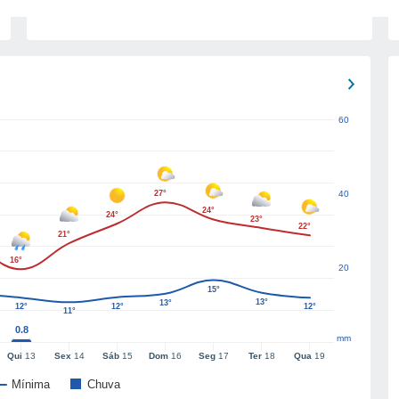
60
27°
40
24°
24°
23°
22°
21°
16°
20
15°
13°
13°
12°
12°
12°
11°
0.8
mm
Qui
13
Sex
14
Sáb
15
Dom
16
Seg
17
Ter
18
Qua
19
Mínima
Chuva