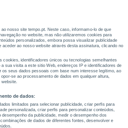
r ao nosso site tempo.pt. Neste caso, informamo-lo de que
h
navegação no website, mas não utilizaremos cookies para
nteúdos personalizados, embora possa visualizar publicidade
e aceder ao nosso website através desta assinatura, clicando no
 até
s cookies, identificadores únicos ou tecnologias semelhantes
 sua visita a este sitio Web, endereços IP e identificadores de
r os seus dados pessoais com base num interesse legítimo, ao
Radar de Chuva
Satélites
Modelos
ou opor-se ao processamento de dados em qualquer altura,
 website.
mento de dados:
egunda
Terça
Quarta
Quinta
dos limitados para selecionar publicidade, criar perfis para
10 Ago.
11 Ago.
12 Ago.
13 Ago.
idade personalizada, criar perfis para personalizar conteúdos,
ir o desempenho da publicidade, medir o desempenho dos
 combinações de dados de diferentes fontes, desenvolver e
eúdos.
80%
80%
60%