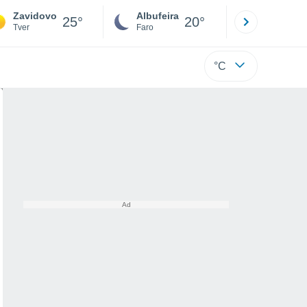
Zavidovo
Albufeira
Lisboa
25°
20°
Tver
Faro
Lisboa
°C