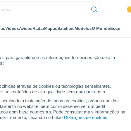
ias
Vídeos
Avisos
Radar
Mapas
Satélites
Modelos
O Mundo
Esqui
is para garantir que as informações fornecidas são de alta
s:
ecolhidas através de cookies ou tecnologias semelhantes,
er-lhe conteúdos de alta qualidade sem qualquer custo.
e aceitando a instalação de todos os cookies, próprios ou dos
rtamento no website, bem como desenvolver um perfil
...
lizados com base no mesmo. Pode consultar mais informações na
lquer momento, clicando no botão
Definições de cookies
Por horas
Risco de tempestades nas
próximas horas