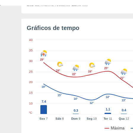
Luz da manhã restante
12h54m
Gráficos de tempo
40
35
29°
30
25°
24°
25
24°
22°
21°
20
19°
15
15°
14°
14°
13°
7.4
12°
10
1.1
0.4
0.3
°C
Sex
7
Sáb
8
Dom
9
Seg
10
Ter
11
Qua
12
Máxima