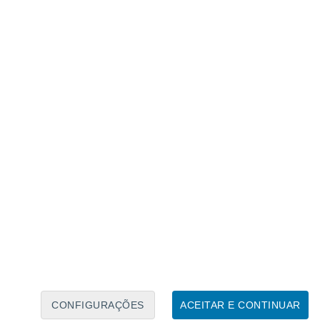
Calendário Lunar
Seg
Ter
Qua
Qui
Sex
Sáb
Domo
7
8
9
10
11
12
13
14
15
16
17
18
19
20
CONFIGURAÇÕES
ACEITAR E CONTINUAR