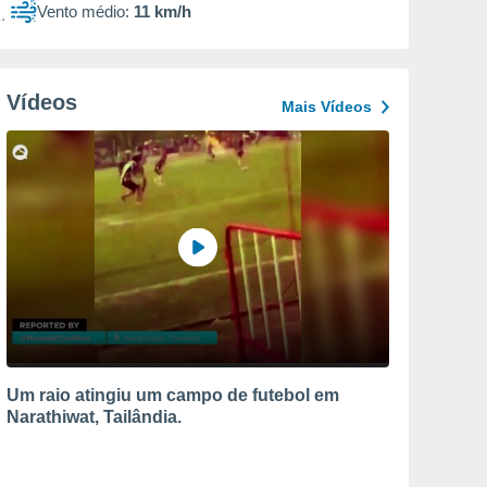
Vento médio:
11 km/h
Vídeos
Mais Vídeos
Um raio atingiu um campo de futebol em
Narathiwat, Tailândia.