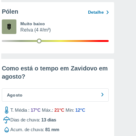
Pólen
Detalhe
Muito baixo
Relva (4 #/m³)
Como está o tempo em Zavidovo em
agosto
?
Agosto
T. Média :
17°C
Máx.:
21°C
Min:
12°C
Dias de chuva:
13
dias
Acum. de chuva:
81 mm