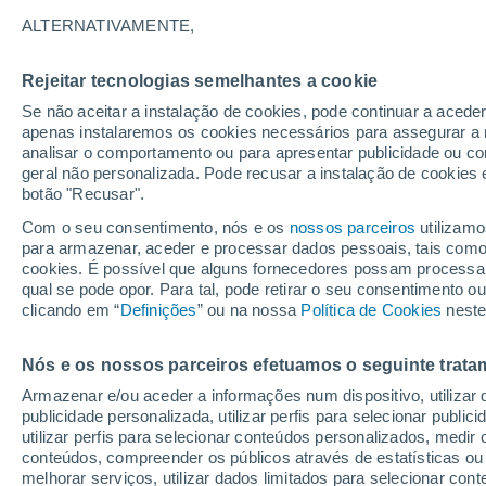
23°
ALTERNATIVAMENTE,
Rejeitar tecnologias semelhantes a cookie
Sudoeste
Se não aceitar a instalação de cookies, pode continuar a acede
Sensação de 23°
6
-
16 km/
apenas instalaremos os cookies necessários para assegurar a 
analisar o comportamento ou para apresentar publicidade ou co
geral não personalizada. Pode recusar a instalação de cookies 
botão "Recusar".
Última hora
Aviso amarelo de tempo quente neste distrito:
Com o seu consentimento, nós e os
nossos parceiros
utilizamo
39 ºC e noites tropicais; saiba até quando
para armazenar, aceder e processar dados pessoais, tais como a
cookies. É possível que alguns fornecedores possam processa
O Tempo 1 - 7 Dias
Atualidade
Mapas de nuvens
qual se pode opor. Para tal, pode retirar o seu consentimento 
clicando em “
Definições
” ou na nossa
Política de Cookies
neste
Nós e os nossos parceiros efetuamos o seguinte trata
Amanhã
Domingo
S
Hoje
Armazenar e/ou aceder a informações num dispositivo, utilizar da
8 Ago.
9 Ago.
7 Ago.
publicidade personalizada, utilizar perfis para selecionar public
utilizar perfis para selecionar conteúdos personalizados, med
conteúdos, compreender os públicos através de estatísticas ou
melhorar serviços, utilizar dados limitados para selecionar cont
50%
80%