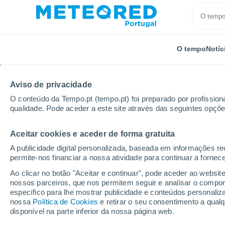
O tempo
Notíc
Aviso de privacidade
O conteúdo da Tempo.pt (tempo.pt) foi preparado por profissiona
qualidade. Pode aceder a este site através das seguintes opçõe
Aceitar cookies e aceder de forma gratuita
Início
Rússia
Oblast de Tver
Zavidovo
A publicidade digital personalizada, baseada em informações r
permite-nos financiar a nossa atividade para continuar a fornec
Tempo em Zavidovo
Ao clicar no botão "Aceitar e continuar", pode aceder ao websit
nossos parceiros, que nos permitem seguir e analisar o compo
08:24
Sexta
específico para lhe mostrar publicidade e conteúdos persona
nossa
Política de Cookies
e retirar o seu consentimento a qua
disponível na parte inferior da nossa página web.
Limpo