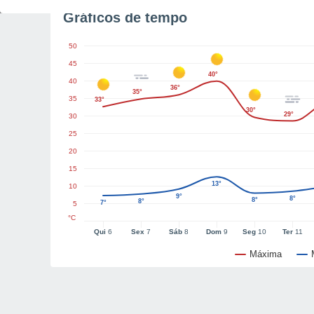
Gráficos de tempo
50
45
40°
40
36°
35°
35
33°
30°
29°
30
25
20
15
13°
10
9°
8°
8°
8°
7°
5
°C
Qui
6
Sex
7
Sáb
8
Dom
9
Seg
10
Ter
11
Máxima