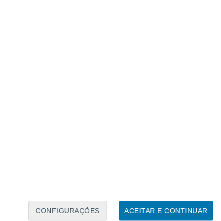
Calendário Lunar
Seg
Ter
Qua
Qui
Sex
Sáb
Domo
6
7
8
9
10
11
12
13
14
15
16
17
18
19
CONFIGURAÇÕES
ACEITAR E CONTINUAR