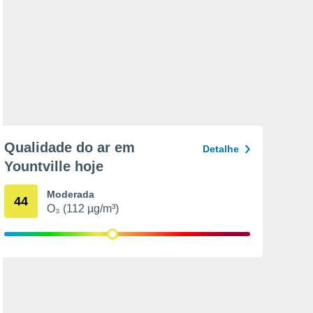
Qualidade do ar em
Detalhe
Yountville hoje
Moderada
44
O₃ (112 µg/m³)