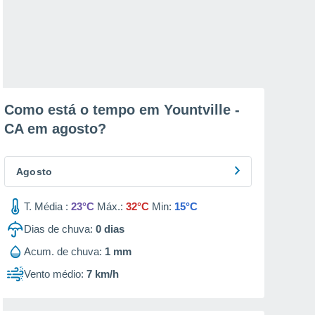
Como está o tempo em Yountville -
CA em
agosto
?
Agosto
T. Média :
23°C
Máx.:
32°C
Min:
15°C
Dias de chuva:
0
dias
Acum. de chuva:
1 mm
Vento médio:
7 km/h