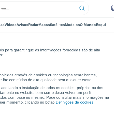
ias
Vídeos
Avisos
Radar
Mapas
Satélites
Modelos
O Mundo
Esqui
is para garantir que as informações fornecidas são de alta
s:
tville
ecolhidas através de cookies ou tecnologias semelhantes,
er-lhe conteúdos de alta qualidade sem qualquer custo.
 CA
e aceitando a instalação de todos os cookies, próprios ou dos
rtamento no website, bem como desenvolver um perfil
...
lizados com base no mesmo. Pode consultar mais informações na
lquer momento, clicando no botão
Definições de cookies
Por horas
Intervalos nublados nas
próximas horas