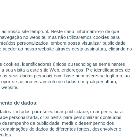
Aviso amarelo
Aviso moderado por agitação
marítima em Yountville hoje
r ao nosso site tempo.pt. Neste caso, informamo-lo de que
h
navegação no website, mas não utilizaremos cookies para
nteúdos personalizados, embora possa visualizar publicidade
e aceder ao nosso website através desta assinatura, clicando no
 até
s cookies, identificadores únicos ou tecnologias semelhantes
 sua visita a este sitio Web, endereços IP e identificadores de
r os seus dados pessoais com base num interesse legítimo, ao
Radar de Chuva
Satélites
Modelos
ou opor-se ao processamento de dados em qualquer altura,
 website.
mento de dados:
omingo
Segunda
Terça
Quarta
dos limitados para selecionar publicidade, criar perfis para
9 Ago.
10 Ago.
11 Ago.
12 Ago.
idade personalizada, criar perfis para personalizar conteúdos,
ir o desempenho da publicidade, medir o desempenho dos
 combinações de dados de diferentes fontes, desenvolver e
eúdos.