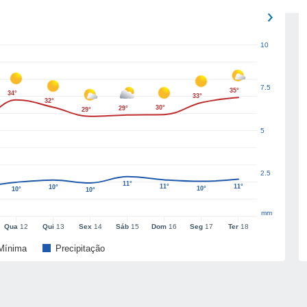
10
7.5
35°
34°
33°
32°
30°
29°
29°
5
2.5
11°
11°
11°
10°
10°
10°
10°
mm
Qua
12
Qui
13
Sex
14
Sáb
15
Dom
16
Seg
17
Ter
18
Mínima
Precipitação