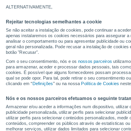
19°
ALTERNATIVAMENTE,
Rejeitar tecnologias semelhantes a cookie
Sudoeste
Se não aceitar a instalação de cookies, pode continuar a acede
Sensação de 19°
5
-
18 km/
apenas instalaremos os cookies necessários para assegurar a 
analisar o comportamento ou para apresentar publicidade ou co
geral não personalizada. Pode recusar a instalação de cookies 
botão "Recusar".
Última hora
Aviso amarelo de tempo quente neste distrito:
Com o seu consentimento, nós e os
nossos parceiros
utilizamo
39 ºC e noites tropicais; saiba até quando
para armazenar, aceder e processar dados pessoais, tais como a
cookies. É possível que alguns fornecedores possam processa
O Tempo 1 - 7 Dias
Atualidade
Mapas de nuvens
qual se pode opor. Para tal, pode retirar o seu consentimento 
clicando em “
Definições
” ou na nossa
Política de Cookies
neste
Nós e os nossos parceiros efetuamos o seguinte trata
Amanhã
Sábado
D
Hoje
Armazenar e/ou aceder a informações num dispositivo, utilizar da
7 Ago.
8 Ago.
6 Ago.
publicidade personalizada, utilizar perfis para selecionar public
utilizar perfis para selecionar conteúdos personalizados, med
conteúdos, compreender os públicos através de estatísticas ou
melhorar serviços, utilizar dados limitados para selecionar cont