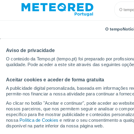
O tempo
Notíc
Aviso de privacidade
O conteúdo da Tempo.pt (tempo.pt) foi preparado por profissiona
qualidade. Pode aceder a este site através das seguintes opçõe
Aceitar cookies e aceder de forma gratuita
Início
Estados Unidos
Estado da Califórnia
Youn
A publicidade digital personalizada, baseada em informações r
permite-nos financiar a nossa atividade para continuar a fornec
Tempo em Yountville -
Ao clicar no botão "Aceitar e continuar", pode aceder ao websit
nossos parceiros, que nos permitem seguir e analisar o compo
20:01
Quinta
específico para lhe mostrar publicidade e conteúdos persona
nossa
Política de Cookies
e retirar o seu consentimento a qua
disponível na parte inferior da nossa página web.
Limpo