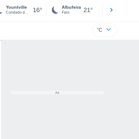
Yountville
Albufeira
Lisboa
16°
21°
Condado de Napa
Faro
Lisboa
°C