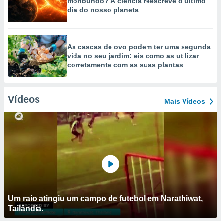
moribundo? A ciência reescreve o último
dia do nosso planeta
As cascas de ovo podem ter uma segunda
vida no seu jardim: eis como as utilizar
corretamente com as suas plantas
Vídeos
Mais Vídeos
Um raio atingiu um campo de futebol em Narathiwat,
Tailândia.