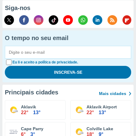
Siga-nos
O tempo no seu email
Eu li e aceito a política de privacidade.
Principais cidades
Mais cidades
Aklavik
Aklavik Airport
22°
13°
22°
13°
Cape Parry
Colville Lake
6°
3°
18°
9°