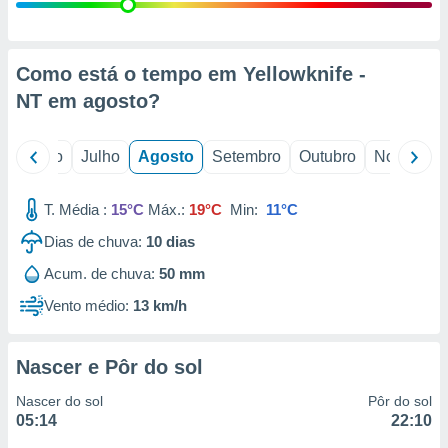
conteúdos.
ção
Como está o tempo em Yellowknife -
ão através
NT em
agosto
?
de
,
 e
o
Junho
Julho
Agosto
Setembro
Outubro
Novembro
dos,
publicidade
T. Média :
15°C
Máx.:
19°C
Min:
11°C
s, estudos
Dias de chuva:
10
dias
a e
mento de
Acum. de chuva:
50 mm
Vento médio:
13 km/h
ossos 1199
eiros
Nascer e Pôr do sol
Nascer do sol
Pôr do sol
05:14
22:10