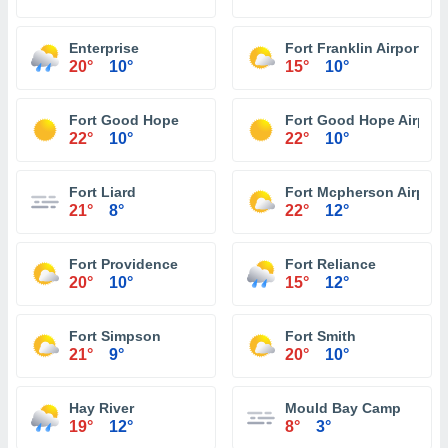
Enterprise
Fort Franklin Airport
20°
10°
15°
10°
Fort Good Hope
Fort Good Hope Airport
22°
10°
22°
10°
Fort Liard
Fort Mcpherson Airport
21°
8°
22°
12°
Fort Providence
Fort Reliance
20°
10°
15°
12°
Fort Simpson
Fort Smith
21°
9°
20°
10°
Hay River
Mould Bay Camp
19°
12°
8°
3°