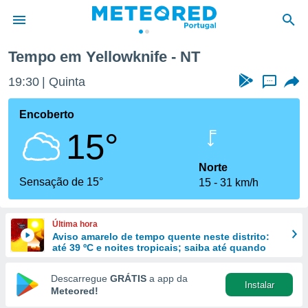
Tempo em Yellowknife - NT
de
19:31
Quinta
...
 da
empo.pt) foi
Encoberto
or
15°
is para
e as
 fornecidas
Norte
 qualidade.
Sensação de 15°
15
31 km/h
r a este
s das
opções:
Última hora
Aviso amarelo de tempo quente neste distrito:
ookies e
até 39 ºC e noites tropicais; saiba até quando
 forma
Descarregue
GRÁTIS
a app da
Instalar
e digital
Meteored!
da,