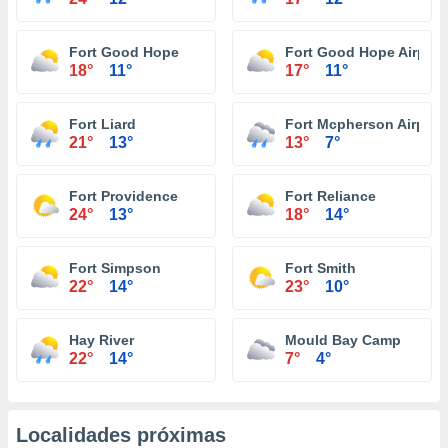
Fort Good Hope
Fort Good Hope Airport
18°
11°
17°
11°
Fort Liard
Fort Mcpherson Airport
21°
13°
13°
7°
Fort Providence
Fort Reliance
24°
13°
18°
14°
Fort Simpson
Fort Smith
22°
14°
23°
10°
Hay River
Mould Bay Camp
22°
14°
7°
4°
Localidades próximas