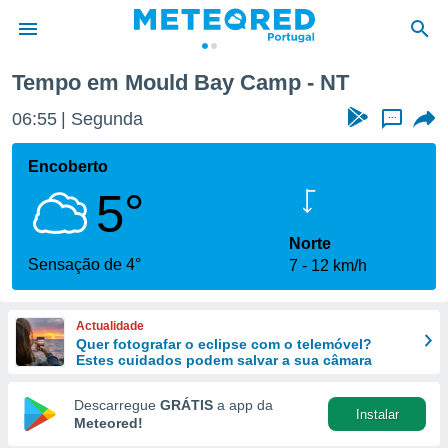
Tempo em Mould Bay Camp - NT
de
06:55
Segunda
...
 da
empo.pt) foi
Encoberto
or
5°
is para
e as
 fornecidas
Norte
 qualidade.
Sensação de 4°
7
12 km/h
r a este
s das
opções:
Actualidade
Quer fotografar o eclipse com o telemóvel?
ookies e
Estes cuidados podem salvar a sua câmara
 forma
Descarregue
GRÁTIS
a app da
Instalar
e digital
Meteored!
da,