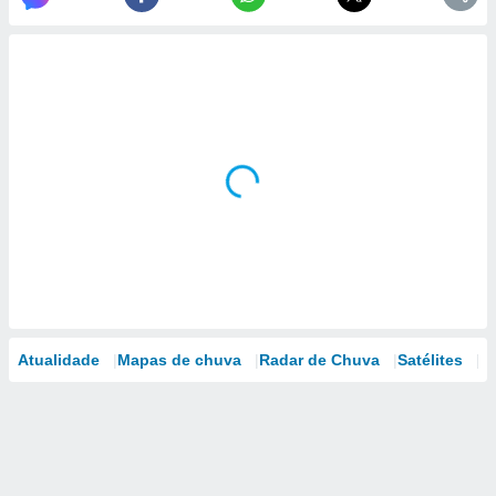
Atualidade
Mapas de chuva
Radar de Chuva
Satélites
M