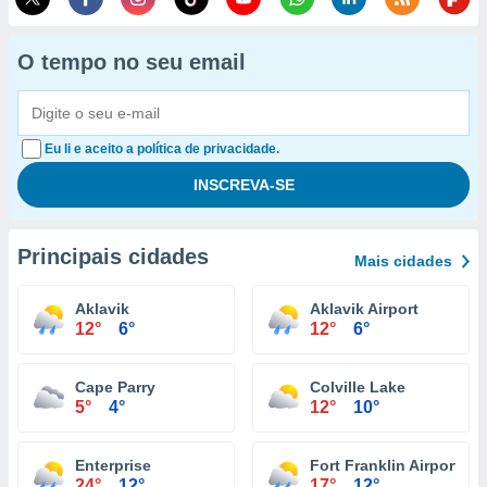
O tempo no seu email
Eu li e aceito a política de privacidade.
Principais cidades
Mais cidades
Aklavik
Aklavik Airport
12°
6°
12°
6°
Cape Parry
Colville Lake
5°
4°
12°
10°
Enterprise
Fort Franklin Airport
24°
12°
17°
12°