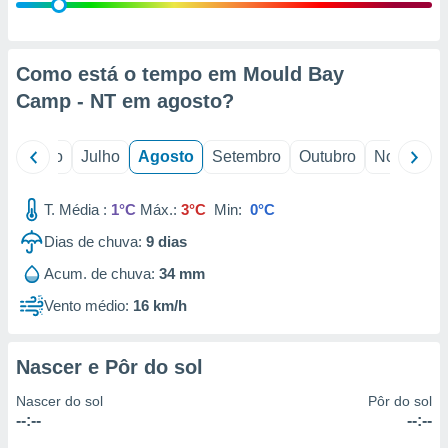
conteúdos.
ção
Como está o tempo em Mould Bay
ão através
Camp - NT em
agosto
?
de
,
 e
o
Junho
Julho
Agosto
Setembro
Outubro
Novembro
dos,
publicidade
T. Média :
1°C
Máx.:
3°C
Min:
0°C
s, estudos
Dias de chuva:
9
dias
a e
mento de
Acum. de chuva:
34 mm
Vento médio:
16 km/h
ossos 1199
eiros
Nascer e Pôr do sol
Nascer do sol
Pôr do sol
--:--
--:--