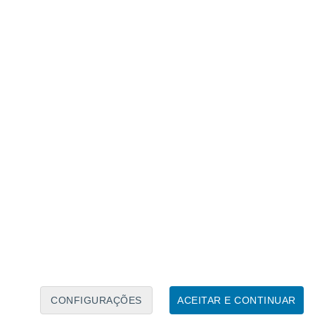
Calendário Lunar
Seg
Ter
Qua
Qui
Sex
Sáb
Domo
6
7
8
9
10
11
12
13
14
15
16
17
18
19
CONFIGURAÇÕES
ACEITAR E CONTINUAR