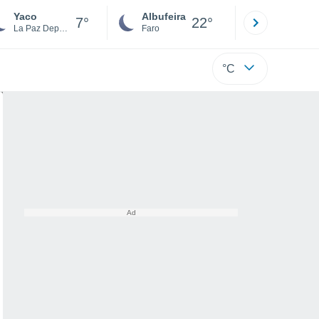
Yaco
Albufeira
Lisboa
7°
22°
La Paz Department
Faro
Lisboa
°C