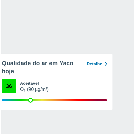
Qualidade do ar em Yaco
Detalhe
hoje
Aceitável
36
O₃ (90 µg/m³)