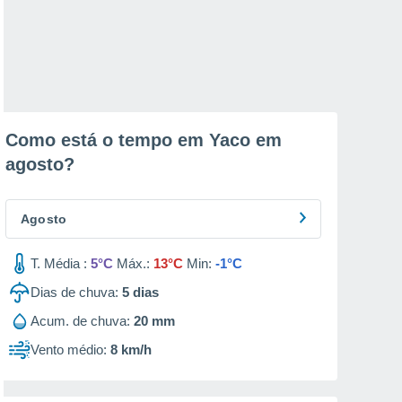
Como está o tempo em Yaco em
agosto
?
Agosto
T. Média :
5°C
Máx.:
13°C
Min:
-1°C
Dias de chuva:
5
dias
Acum. de chuva:
20 mm
Vento médio:
8 km/h