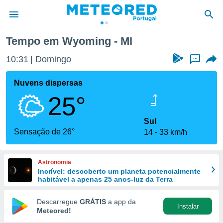
Tempo em Wyoming - MI
de
10:31
Domingo
...
 da
empo.pt) foi
Nuvens dispersas
or
25°
is para
e as
 fornecidas
Sul
 qualidade.
Sensação de 26°
14
33 km/h
r a este
s das
opções:
Astronomia
Incrível: descoberto um planeta potencialmente
ookies e
habitável a apenas 25 anos-luz da Terra
 forma
Descarregue
GRÁTIS
a app da
Instalar
e digital
Meteored!
da,