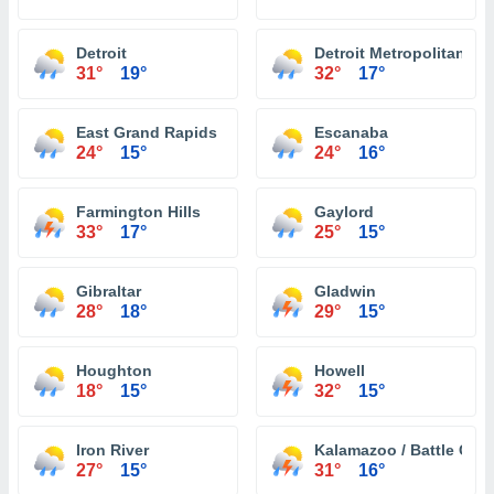
Detroit
Detroit Metropolitan Wa
31°
19°
32°
17°
East Grand Rapids
Escanaba
24°
15°
24°
16°
Farmington Hills
Gaylord
33°
17°
25°
15°
Gibraltar
Gladwin
28°
18°
29°
15°
Houghton
Howell
18°
15°
32°
15°
Iron River
Kalamazoo / Battle Creek
27°
15°
31°
16°