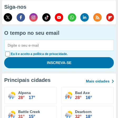
Siga-nos
O tempo no seu email
Eu li e aceito a política de privacidade.
Principais cidades
Mais cidades
Alpena
Bad Axe
28°
17°
28°
16°
Battle Creek
Dearborn
31°
15°
32°
18°