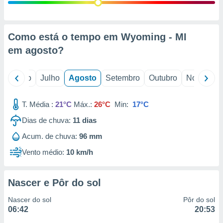
conteúdos.
ção
Como está o tempo em Wyoming - MI
ão através
em
agosto
?
de
,
 e
o
Junho
Julho
Agosto
Setembro
Outubro
Novembro
dos,
publicidade
T. Média :
21°C
Máx.:
26°C
Min:
17°C
s, estudos
Dias de chuva:
11
dias
a e
mento de
Acum. de chuva:
96 mm
Vento médio:
10 km/h
ossos 1199
eiros
Nascer e Pôr do sol
Nascer do sol
Pôr do sol
06:42
20:53