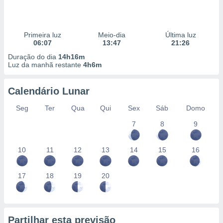
Primeira luz
Meio-dia
Última luz
06:07
13:47
21:26
Duração do dia
14h16m
Luz da manhã restante
4h6m
Calendário Lunar
Seg
Ter
Qua
Qui
Sex
Sáb
Domo
7
8
9
10
11
12
13
14
15
16
17
18
19
20
Partilhar esta previsão