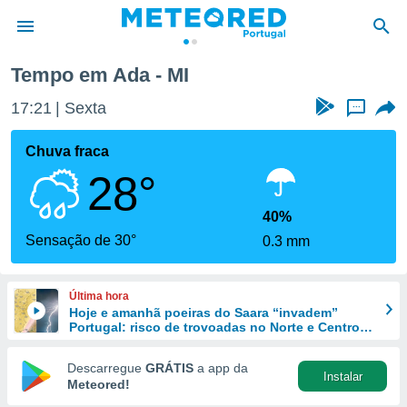
Tempo em Ada - MI
de
17:21
Sexta
...
 da
empo.pt) foi
Chuva fraca
or
28°
is para
e as
 fornecidas
40%
 qualidade.
Sensação de 30°
0.3 mm
r a este
s das
opções:
Última hora
Hoje e amanhã poeiras do Saara “invadem”
ookies e
Portugal: risco de trovoadas no Norte e Centro
 forma
aumenta
Descarregue
GRÁTIS
a app da
Instalar
e digital
Meteored!
da,