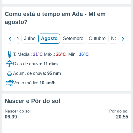
conteúdos.
Como está o tempo em Ada - MI em
ção
agosto
?
ão através
de
,
o
Junho
Julho
Agosto
Setembro
Outubro
Novembro
 e
T. Média :
21°C
Máx.:
26°C
Min:
16°C
dos,
publicidade
Dias de chuva:
11
dias
s, estudos
a e
Acum. de chuva:
95 mm
mento de
Vento médio:
10 km/h
ossos 1199
eiros
Nascer e Pôr do sol
Nascer do sol
Pôr do sol
06:39
20:55