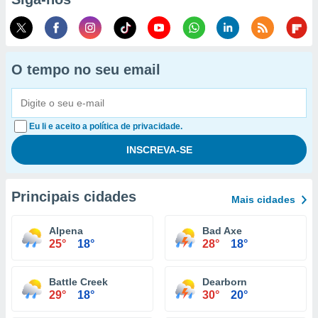
O tempo no seu email
Eu li e aceito a política de privacidade.
Principais cidades
Mais cidades
Alpena
Bad Axe
25°
18°
28°
18°
Battle Creek
Dearborn
29°
18°
30°
20°