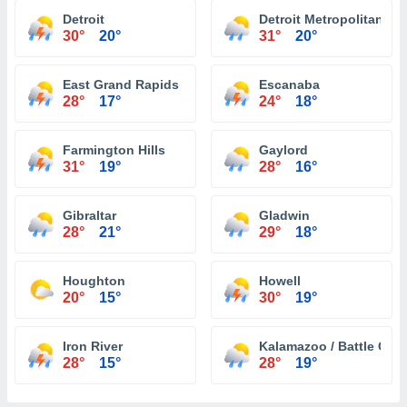
Detroit
Detroit Metropolitan Wa
30°
20°
31°
20°
East Grand Rapids
Escanaba
28°
17°
24°
18°
Farmington Hills
Gaylord
31°
19°
28°
16°
Gibraltar
Gladwin
28°
21°
29°
18°
Houghton
Howell
20°
15°
30°
19°
Iron River
Kalamazoo / Battle Creek
28°
15°
28°
19°