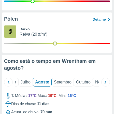
conteúdos.
ção
Pólen
Detalhe
ão através
de
Baixo
,
Relva (20 #/m³)
 e
dos,
publicidade
s, estudos
Como está o tempo em Wrentham em
a e
mento de
agosto
?
ossos 1199
o
Junho
Julho
Agosto
Setembro
Outubro
Novembro
eiros
T. Média :
17°C
Máx.:
19°C
Min:
16°C
Dias de chuva:
11
dias
Acum. de chuva:
70 mm