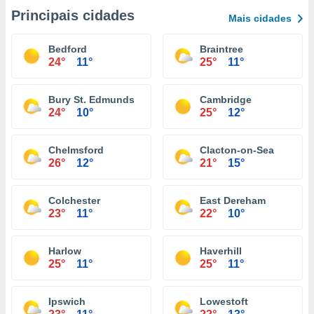
Principais cidades
Mais cidades
Bedford
Braintree
24°
11°
25°
11°
Bury St. Edmunds
Cambridge
24°
10°
25°
12°
Chelmsford
Clacton-on-Sea
26°
12°
21°
15°
Colchester
East Dereham
23°
11°
22°
10°
Harlow
Haverhill
25°
11°
25°
11°
Ipswich
Lowestoft