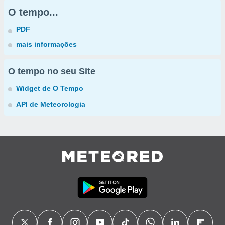
O tempo...
PDF
mais informações
O tempo no seu Site
Widget de O Tempo
API de Meteorologia