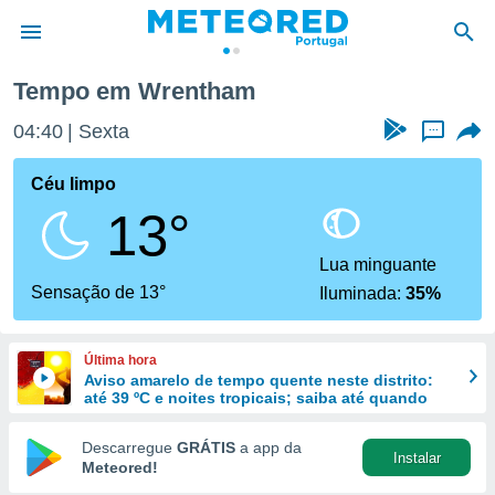
Tempo em Wrentham
de
04:40
Sexta
...
 da
empo.pt) foi
Céu limpo
or
13°
is para
e as
 fornecidas
Lua minguante
 qualidade.
Sensação de 13°
Iluminada:
35%
r a este
s das
opções:
Última hora
Aviso amarelo de tempo quente neste distrito:
ookies e
até 39 ºC e noites tropicais; saiba até quando
 forma
Descarregue
GRÁTIS
a app da
Instalar
e digital
Meteored!
da,