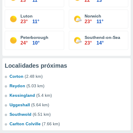
23°
11°
22°
13°
Luton
Norwich
23°
11°
23°
11°
Peterborough
Southend-on-Sea
24°
10°
23°
14°
Localidades próximas
Corton
(2.48 km)
Reydon
(5.03 km)
Kessingland
(5.4 km)
Uggeshall
(5.64 km)
Southwold
(6.51 km)
Carlton Colville
(7.66 km)