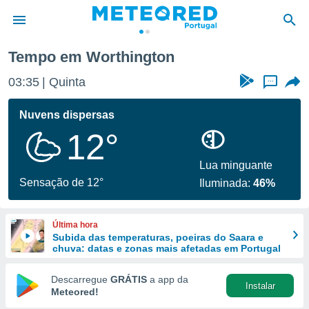
Tempo em Worthington
de
03:35
Quinta
...
 da
empo.pt) foi
Nuvens dispersas
or
12°
is para
e as
 fornecidas
Lua minguante
 qualidade.
Sensação de 12°
Iluminada:
46%
r a este
s das
opções:
Última hora
Subida das temperaturas, poeiras do Saara e
ookies e
chuva: datas e zonas mais afetadas em Portugal
 forma
Descarregue
GRÁTIS
a app da
Instalar
e digital
Meteored!
da,