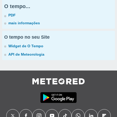
O tempo...
PDF
mais informações
O tempo no seu Site
Widget de O Tempo
API de Meteorologia