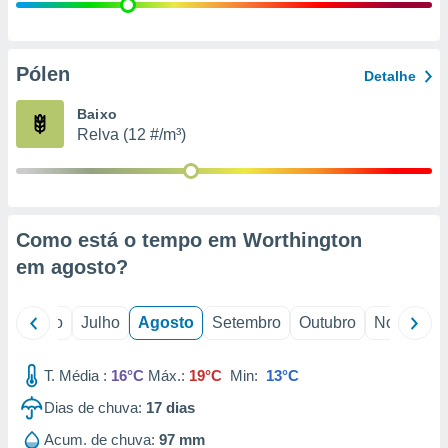
conteúdos.
ção
Pólen
Detalhe
ão através
de
Baixo
,
Relva (12 #/m³)
 e
dos,
publicidade
s, estudos
Como está o tempo em Worthington
a e
mento de
em
agosto
?
ossos 1199
o
Junho
Julho
Agosto
Setembro
Outubro
Novembro
eiros
T. Média :
16°C
Máx.:
19°C
Min:
13°C
Dias de chuva:
17
dias
Acum. de chuva:
97 mm