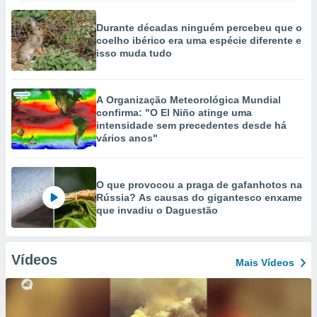
Durante décadas ninguém percebeu que o
coelho ibérico era uma espécie diferente e
isso muda tudo
A Organização Meteorológica Mundial
confirma: "O El Niño atinge uma
intensidade sem precedentes desde há
vários anos"
O que provocou a praga de gafanhotos na
Rússia? As causas do gigantesco enxame
que invadiu o Daguestão
Vídeos
Mais Vídeos