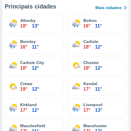
Principais cidades
Mais cidades
Allonby
Bolton
18°
13°
16°
11°
Burnley
Carlisle
16°
11°
18°
12°
Carlisle City
Chester
18°
12°
18°
12°
Crewe
Kendal
19°
12°
17°
11°
Kirkland
Liverpool
17°
12°
17°
13°
Macclesfield
Manchester