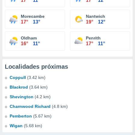
17°
11°
17°
12°
Morecambe
Nantwich
17°
13°
19°
12°
Oldham
Penrith
16°
11°
17°
11°
Localidades próximas
Coppull
(3.42 km)
Blackrod
(3.64 km)
Shevington
(4.2 km)
Charnwood Richard
(4.8 km)
Pemberton
(5.67 km)
Wigan
(5.68 km)