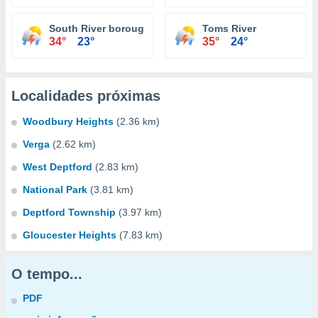
South River borough
Toms River
34°
23°
35°
24°
Localidades próximas
Woodbury Heights
(2.36 km)
Verga
(2.62 km)
West Deptford
(2.83 km)
National Park
(3.81 km)
Deptford Township
(3.97 km)
Gloucester Heights
(7.83 km)
O tempo...
PDF