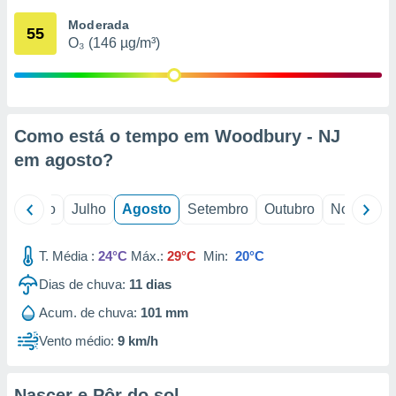
conteúdos.
Moderada
55
O₃ (146 µg/m³)
ção
ão através
de
,
 e
Como está o tempo em Woodbury - NJ
em
agosto
?
dos,
publicidade
s, estudos
o
Junho
Julho
Agosto
Setembro
Outubro
Novembro
a e
mento de
T. Média :
24°C
Máx.:
29°C
Min:
20°C
ossos 1199
Dias de chuva:
11
dias
eiros
Acum. de chuva:
101 mm
Vento médio:
9 km/h
Nascer e Pôr do sol