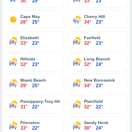
30°
25°
33°
23°
Cape May
Cherry Hill
28°
25°
34°
23°
Elizabeth
Fairfield
33°
23°
32°
23°
Hillside
Long Branch
32°
23°
32°
24°
Miami Beach
New Brunswick
29°
25°
34°
23°
Parsippany-Troy Hills
Plainfield
31°
22°
32°
22°
Princeton
Sandy Hook
33°
22°
30°
24°