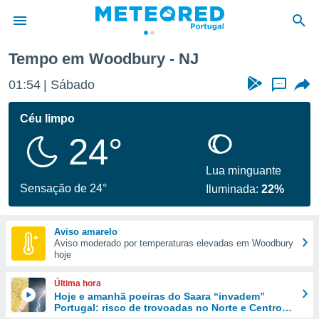
Tempo em Woodbury - NJ
de
01:54
Sábado
...
 da
empo.pt) foi
Céu limpo
or
24°
is para
e as
 fornecidas
Lua minguante
 qualidade.
Sensação de 24°
Iluminada:
22%
r a este
s das
opções:
Aviso amarelo
Aviso moderado por temperaturas elevadas em Woodbury
ookies e
hoje
 forma
Última hora
e digital
Hoje e amanhã poeiras do Saara “invadem”
Portugal: risco de trovoadas no Norte e Centro
da,