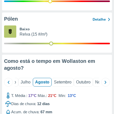
conteúdos.
ção
Pólen
Detalhe
ão através
de
Baixo
,
Relva (15 #/m³)
 e
dos,
publicidade
s, estudos
Como está o tempo em Wollaston em
a e
mento de
agosto
?
ossos 1199
o
Junho
Julho
Agosto
Setembro
Outubro
Novembro
eiros
T. Média :
17°C
Máx.:
21°C
Min:
13°C
Dias de chuva:
12
dias
Acum. de chuva:
67 mm