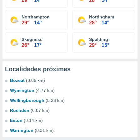
29°
14°
28°
14°
Northampton
Nottingham
29°
14°
28°
14°
Skegness
Spalding
26°
17°
29°
15°
Localidades próximas
Bozeat
(3.86 km)
Wymington
(4.77 km)
Wellingborough
(5.23 km)
Rushden
(6.07 km)
Ecton
(8.14 km)
Warrington
(8.31 km)