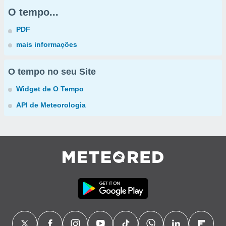
O tempo...
PDF
mais informações
O tempo no seu Site
Widget de O Tempo
API de Meteorologia