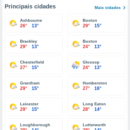
Principais cidades
Mais cidades
Ashbourne
Boston
26°
13°
29°
15°
Brackley
Buxton
29°
13°
24°
13°
Chesterfield
Glossop
27°
15°
24°
13°
Grantham
Humberston
29°
15°
27°
16°
Leicester
Long Eaton
29°
15°
28°
14°
Loughborough
Lutterworth