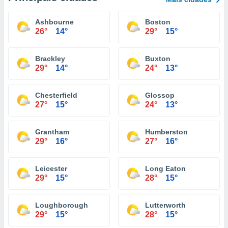
Ashbourne
Boston
26°
14°
29°
15°
Brackley
Buxton
29°
14°
24°
13°
Chesterfield
Glossop
27°
15°
24°
13°
Grantham
Humberston
29°
16°
27°
16°
Leicester
Long Eaton
29°
15°
28°
15°
Loughborough
Lutterworth
29°
15°
28°
15°