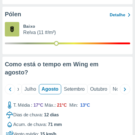
conteúdos.
Pólen
Detalhe
ção
Baixo
ão através
Relva (11 #/m³)
de
,
 e
dos,
publicidade
Como está o tempo em Wing em
s, estudos
agosto
?
a e
mento de
o
Junho
Julho
Agosto
Setembro
Outubro
Novembro
ossos 1199
eiros
T. Média :
17°C
Máx.:
21°C
Min:
13°C
Dias de chuva:
12
dias
Acum. de chuva:
71 mm
Vento médio:
15 km/h