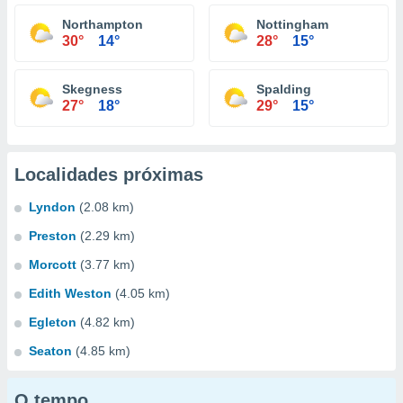
Northampton
Nottingham
30°
14°
28°
15°
Skegness
Spalding
27°
18°
29°
15°
Localidades próximas
Lyndon
(2.08 km)
Preston
(2.29 km)
Morcott
(3.77 km)
Edith Weston
(4.05 km)
Egleton
(4.82 km)
Seaton
(4.85 km)
O tempo...