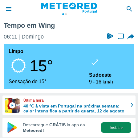
Tempo em Wing
de
06:11
Domingo
...
 da
empo.pt) foi
Limpo
or
15°
is para
e as
 fornecidas
Sudoeste
 qualidade.
Sensação de 15°
9
16 km/h
r a este
s das
opções:
Última hora
40 ºC à vista em Portugal na próxima semana:
ookies e
calor intensifica a partir de quarta, 12 de agosto
 forma
Descarregue
GRÁTIS
la app da
Instalar
e digital
Meteored!
da,