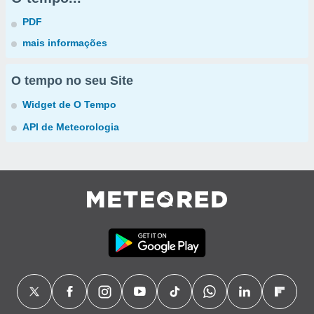
PDF
mais informações
O tempo no seu Site
Widget de O Tempo
API de Meteorologia