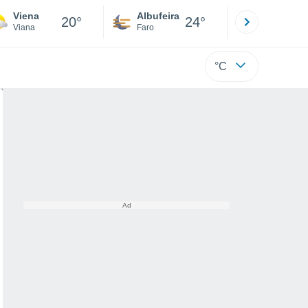
Viena
Albufeira
Lisboa
20°
24°
Viana
Faro
Lisboa
°C