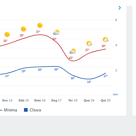
6
37°
35°
33°
32°
4
30°
27°
23°
20°
20°
2
19°
17°
17°
16°
14°
mm
Sex
14
Sáb
15
Dom
16
Seg
17
Ter
18
Qua
19
Qui
20
Mínima
Chuva