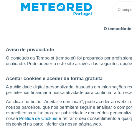
O tempo
Notíc
Aviso de privacidade
O conteúdo da Tempo.pt (tempo.pt) foi preparado por profissiona
qualidade. Pode aceder a este site através das seguintes opçõe
Aceitar cookies e aceder de forma gratuita
Início
Áustria
Wien
Wieden
A publicidade digital personalizada, baseada em informações r
permite-nos financiar a nossa atividade para continuar a fornec
Tempo em Wieden
Ao clicar no botão "Aceitar e continuar", pode aceder ao websit
nossos parceiros, que nos permitem seguir e analisar o compo
05:06
Sábado
específico para lhe mostrar publicidade e conteúdos persona
nossa
Política de Cookies
e retirar o seu consentimento a qua
disponível na parte inferior da nossa página web.
Limpo