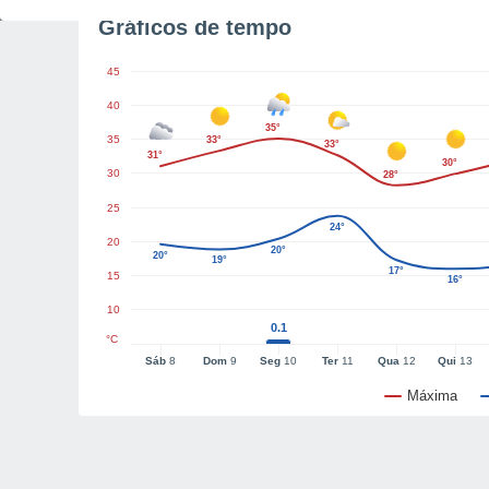
Gráficos de tempo
45
40
35°
35
33°
33°
31°
30°
30
28°
25
24°
20
20°
20°
19°
17°
15
16°
10
0.1
°C
Sáb
8
Dom
9
Seg
10
Ter
11
Qua
12
Qui
13
Máxima