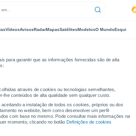
ias
Vídeos
Avisos
Radar
Mapas
Satélites
Modelos
O Mundo
Esqui
is para garantir que as informações fornecidas são de alta
s:
ecolhidas através de cookies ou tecnologias semelhantes,
er-lhe conteúdos de alta qualidade sem qualquer custo.
e aceitando a instalação de todos os cookies, próprios ou dos
rtamento no website, bem como desenvolver um perfil
...
lizados com base no mesmo. Pode consultar mais informações na
lquer momento, clicando no botão
Definições de cookies
Por horas
Intervalos nublados nas
próximas horas