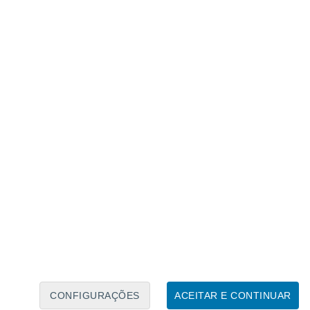
Calendário Lunar
Seg
Ter
Qua
Qui
Sex
Sáb
Domo
8
9
10
11
12
13
14
15
16
17
18
19
20
21
CONFIGURAÇÕES
ACEITAR E CONTINUAR