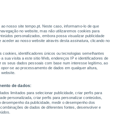
r ao nosso site tempo.pt. Neste caso, informamo-lo de que
h
navegação no website, mas não utilizaremos cookies para
nteúdos personalizados, embora possa visualizar publicidade
e aceder ao nosso website através desta assinatura, clicando no
s cookies, identificadores únicos ou tecnologias semelhantes
o
 sua visita a este sitio Web, endereços IP e identificadores de
r os seus dados pessoais com base num interesse legítimo, ao
Radar de Chuva
Satélites
Modelos
ou opor-se ao processamento de dados em qualquer altura,
 website.
mento de dados:
Terça
Quarta
Quinta
Sexta
dos limitados para selecionar publicidade, criar perfis para
11 Ago.
12 Ago.
13 Ago.
14 Ago.
idade personalizada, criar perfis para personalizar conteúdos,
ir o desempenho da publicidade, medir o desempenho dos
 combinações de dados de diferentes fontes, desenvolver e
eúdos.