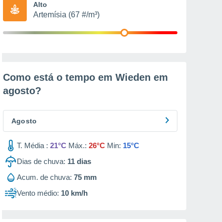
Alto
Artemísia (67 #/m³)
Como está o tempo em Wieden em
agosto
?
Agosto
T. Média :
21°C
Máx.:
26°C
Min:
15°C
Dias de chuva:
11
dias
Acum. de chuva:
75 mm
Vento médio:
10 km/h