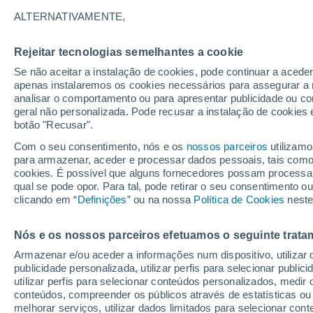
20°
ALTERNATIVAMENTE,
Rejeitar tecnologias semelhantes a cookie
Noroeste
Se não aceitar a instalação de cookies, pode continuar a acede
Sensação de 20°
8
-
17 km/
apenas instalaremos os cookies necessários para assegurar a 
analisar o comportamento ou para apresentar publicidade ou co
geral não personalizada. Pode recusar a instalação de cookies 
botão "Recusar".
Última hora
Hoje e amanhã poeiras do Saara “invadem”
Com o seu consentimento, nós e os
nossos parceiros
utilizamo
Portugal: risco de trovoadas no Norte e Centr
para armazenar, aceder e processar dados pessoais, tais como a
aumenta
cookies. É possível que alguns fornecedores possam processa
O Tempo 1 - 7 Dias
Atualidade
Mapas de nuvens
qual se pode opor. Para tal, pode retirar o seu consentimento 
clicando em “
Definições
” ou na nossa
Política de Cookies
neste
Nós e os nossos parceiros efetuamos o seguinte trata
Amanhã
Segunda
Hoje
Armazenar e/ou aceder a informações num dispositivo, utilizar da
9 Ago.
10 Ago.
8 Ago.
publicidade personalizada, utilizar perfis para selecionar public
utilizar perfis para selecionar conteúdos personalizados, med
conteúdos, compreender os públicos através de estatísticas ou
melhorar serviços, utilizar dados limitados para selecionar cont
30%