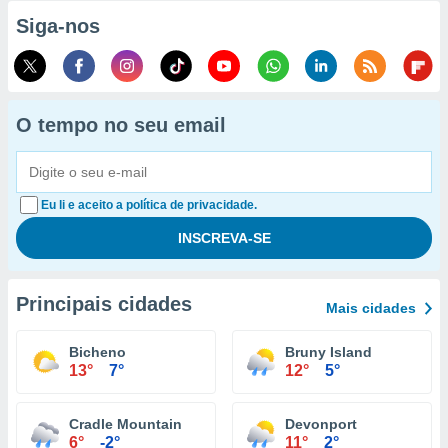
Siga-nos
O tempo no seu email
Eu li e aceito a política de privacidade.
Principais cidades
Mais cidades
Bicheno
Bruny Island
13°
7°
12°
5°
Cradle Mountain
Devonport
6°
-2°
11°
2°