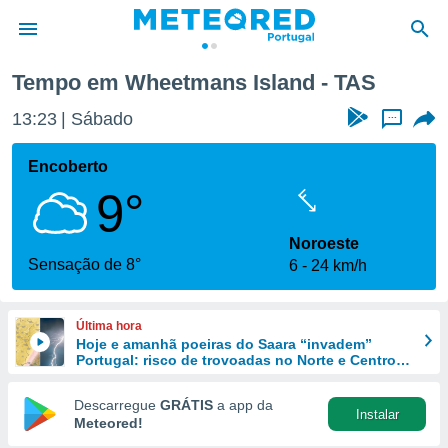
Tempo em Wheetmans Island - TAS
de
13:23
Sábado
...
 da
empo.pt) foi
Encoberto
or
9°
is para
e as
 fornecidas
Noroeste
 qualidade.
Sensação de 8°
6
24 km/h
r a este
s das
opções:
Última hora
Hoje e amanhã poeiras do Saara “invadem”
ookies e
Portugal: risco de trovoadas no Norte e Centro
 forma
aumenta
Descarregue
GRÁTIS
a app da
Instalar
e digital
Meteored!
da,