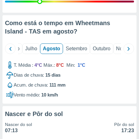
conteúdos.
ção
Como está o tempo em Wheetmans
ão através
Island - TAS em
agosto
?
de
,
 e
o
Junho
Julho
Agosto
Setembro
Outubro
Novembro
dos,
publicidade
T. Média :
4°C
Máx.:
8°C
Min:
1°C
s, estudos
Dias de chuva:
15
dias
a e
mento de
Acum. de chuva:
111 mm
Vento médio:
10 km/h
ossos 1199
eiros
Nascer e Pôr do sol
Nascer do sol
Pôr do sol
07:13
17:23