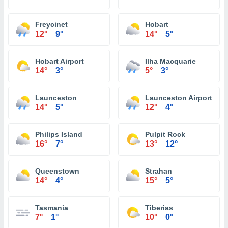
Freycinet
Hobart
12°
9°
14°
5°
Hobart Airport
Ilha Macquarie
14°
3°
5°
3°
Launceston
Launceston Airport
14°
5°
12°
4°
Philips Island
Pulpit Rock
16°
7°
13°
12°
Queenstown
Strahan
14°
4°
15°
5°
Tasmania
Tiberias
7°
1°
10°
0°