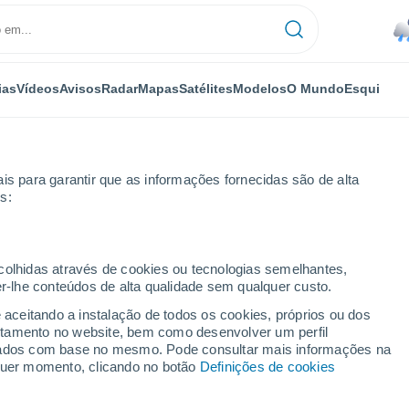
ias
Vídeos
Avisos
Radar
Mapas
Satélites
Modelos
O Mundo
Esqui
is para garantir que as informações fornecidas são de alta
s:
ecolhidas através de cookies ou tecnologias semelhantes,
er-lhe conteúdos de alta qualidade sem qualquer custo.
e aceitando a instalação de todos os cookies, próprios ou dos
rtamento no website, bem como desenvolver um perfil
...
lizados com base no mesmo. Pode consultar mais informações na
lquer momento, clicando no botão
Definições de cookies
Por horas
Intervalos nublados nas
próximas horas