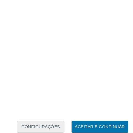
Calendário Lunar
Seg
Ter
Qua
Qui
Sex
Sáb
Domo
7
8
9
10
11
12
13
14
15
16
17
18
19
20
CONFIGURAÇÕES
ACEITAR E CONTINUAR