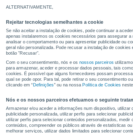
16°
ALTERNATIVAMENTE,
Rejeitar tecnologias semelhantes a cookie
30%
Se não aceitar a instalação de cookies, pode continuar a acede
Sensação de 16°
0.1 mm
apenas instalaremos os cookies necessários para assegurar a 
analisar o comportamento ou para apresentar publicidade ou co
geral não personalizada. Pode recusar a instalação de cookies 
botão "Recusar".
Última hora
Hoje e amanhã poeiras do Saara “invadem”
Com o seu consentimento, nós e os
nossos parceiros
utilizamo
Portugal: risco de trovoadas no Norte e Centr
para armazenar, aceder e processar dados pessoais, tais como a
aumenta
cookies. É possível que alguns fornecedores possam processa
O Tempo 1 - 7 Dias
Atualidade
Mapas de chuva
R
qual se pode opor. Para tal, pode retirar o seu consentimento 
clicando em “
Definições
” ou na nossa
Política de Cookies
neste
Nós e os nossos parceiros efetuamos o seguinte trata
Amanhã
Domingo
S
Hoje
Armazenar e/ou aceder a informações num dispositivo, utilizar da
8 Ago.
9 Ago.
7 Ago.
publicidade personalizada, utilizar perfis para selecionar public
utilizar perfis para selecionar conteúdos personalizados, med
conteúdos, compreender os públicos através de estatísticas ou
melhorar serviços, utilizar dados limitados para selecionar cont
70%