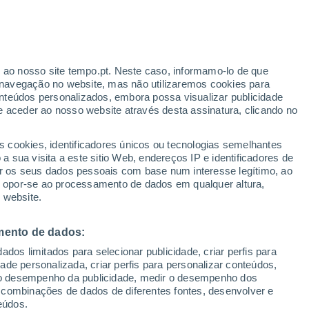
Sobem as temperaturas
Este final de semana
r ao nosso site tempo.pt. Neste caso, informamo-lo de que
navegação no website, mas não utilizaremos cookies para
nteúdos personalizados, embora possa visualizar publicidade
e aceder ao nosso website através desta assinatura, clicando no
s cookies, identificadores únicos ou tecnologias semelhantes
o
 sua visita a este sitio Web, endereços IP e identificadores de
r os seus dados pessoais com base num interesse legítimo, ao
adar de Chuva
Satélites
Modelos
ou opor-se ao processamento de dados em qualquer altura,
 website.
mento de dados:
egunda
Terça
Quarta
Quinta
dos limitados para selecionar publicidade, criar perfis para
10 Ago.
11 Ago.
12 Ago.
13 Ago.
idade personalizada, criar perfis para personalizar conteúdos,
ir o desempenho da publicidade, medir o desempenho dos
 combinações de dados de diferentes fontes, desenvolver e
eúdos.
50%
70%