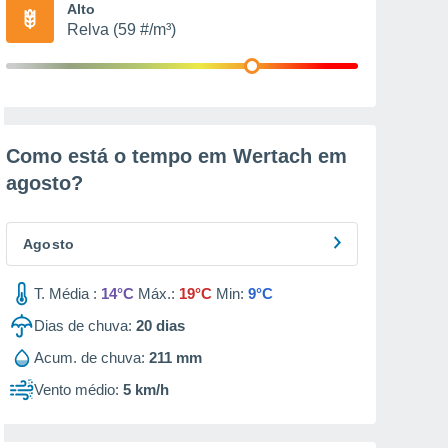
Alto
Relva (59 #/m³)
Como está o tempo em Wertach em
agosto
?
Agosto
T. Média :
14°C
Máx.:
19°C
Min:
9°C
Dias de chuva:
20
dias
Acum. de chuva:
211 mm
Vento médio:
5 km/h