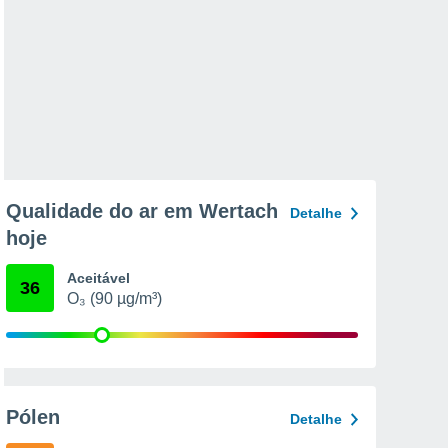
Qualidade do ar em Wertach
Detalhe
hoje
Aceitável
36
O₃ (90 µg/m³)
Pólen
Detalhe