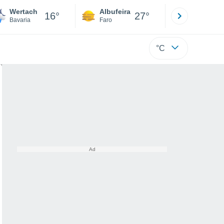
Wertach
Albufeira
Lisboa
16°
27°
Bavaria
Faro
Lisboa
°C