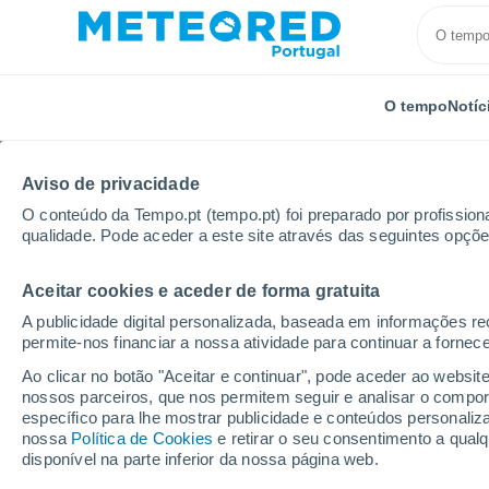
O tempo
Notíc
Aviso de privacidade
O conteúdo da Tempo.pt (tempo.pt) foi preparado por profissiona
qualidade. Pode aceder a este site através das seguintes opçõe
Aceitar cookies e aceder de forma gratuita
Início
Alemanha
Baviera
Wertach
A publicidade digital personalizada, baseada em informações r
permite-nos financiar a nossa atividade para continuar a fornec
Tempo em Wertach
Ao clicar no botão "Aceitar e continuar", pode aceder ao websit
nossos parceiros, que nos permitem seguir e analisar o compo
21:59
Sexta
específico para lhe mostrar publicidade e conteúdos persona
nossa
Política de Cookies
e retirar o seu consentimento a qua
disponível na parte inferior da nossa página web.
Chuva fraca