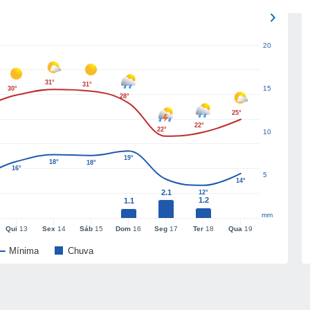
20
31°
31°
15
30°
28°
25°
22°
22°
10
19°
18°
18°
16°
5
14°
2.1
12°
1.2
1.1
mm
Qui
13
Sex
14
Sáb
15
Dom
16
Seg
17
Ter
18
Qua
19
Mínima
Chuva