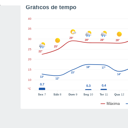
Gráficos de tempo
40
35
29°
30
28°
28°
28°
25°
25
22°
20
18°
17°
15
15°
14°
13°
12°
10
0.7
0.4
0.3
°C
Sex
7
Sáb
8
Dom
9
Seg
10
Ter
11
Qua
12
Máxima