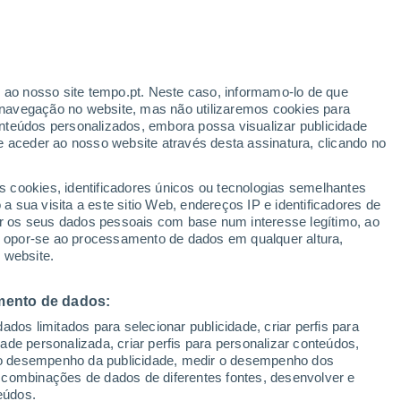
ante
r ao nosso site tempo.pt. Neste caso, informamo-lo de que
:
24%
navegação no website, mas não utilizaremos cookies para
nteúdos personalizados, embora possa visualizar publicidade
e aceder ao nosso website através desta assinatura, clicando no
s cookies, identificadores únicos ou tecnologias semelhantes
o
 sua visita a este sitio Web, endereços IP e identificadores de
r os seus dados pessoais com base num interesse legítimo, ao
ura
Radar de Chuva
Satélites
Modelos
ou opor-se ao processamento de dados em qualquer altura,
 website.
mento de dados:
Terça
Quarta
Quinta
Sexta
dos limitados para selecionar publicidade, criar perfis para
18 Ago.
19 Ago.
20 Ago.
21 Ago.
idade personalizada, criar perfis para personalizar conteúdos,
ir o desempenho da publicidade, medir o desempenho dos
 combinações de dados de diferentes fontes, desenvolver e
eúdos.