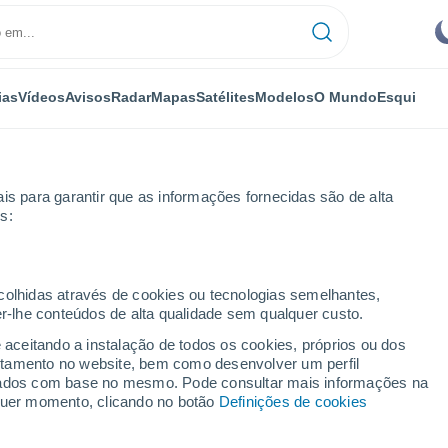
ias
Vídeos
Avisos
Radar
Mapas
Satélites
Modelos
O Mundo
Esqui
is para garantir que as informações fornecidas são de alta
s:
Próxima semana
ecolhidas através de cookies ou tecnologias semelhantes,
er-lhe conteúdos de alta qualidade sem qualquer custo.
 dias
e aceitando a instalação de todos os cookies, próprios ou dos
rtamento no website, bem como desenvolver um perfil
...
lizados com base no mesmo. Pode consultar mais informações na
lquer momento, clicando no botão
Definições de cookies
Por horas
Céu limpo nas próximas horas