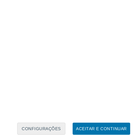
Calendário Lunar
Seg
Ter
Qua
Qui
Sex
Sáb
Domo
8
9
10
11
12
13
14
15
16
17
18
19
20
21
CONFIGURAÇÕES
ACEITAR E CONTINUAR