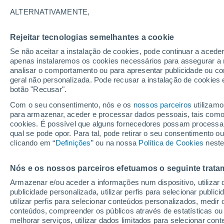
15°
ALTERNATIVAMENTE,
Rejeitar tecnologias semelhantes a cookie
Lua mingu
Se não aceitar a instalação de cookies, pode continuar a acede
Iluminada
Sensação de 15°
apenas instalaremos os cookies necessários para assegurar a 
analisar o comportamento ou para apresentar publicidade ou co
geral não personalizada. Pode recusar a instalação de cookies 
botão "Recusar".
Última hora
Hoje e amanhã poeiras do Saara “invadem”
Com o seu consentimento, nós e os
nossos parceiros
utilizamo
Portugal: risco de trovoadas no Norte e Centr
para armazenar, aceder e processar dados pessoais, tais como a
aumenta
cookies. É possível que alguns fornecedores possam processa
O Tempo 1 - 7 Dias
Atualidade
Mapas de temperat
qual se pode opor. Para tal, pode retirar o seu consentimento 
clicando em “
Definições
” ou na nossa
Política de Cookies
neste
Nós e os nossos parceiros efetuamos o seguinte trata
Domingo
Segunda
Sábado
Armazenar e/ou aceder a informações num dispositivo, utilizar da
16 Ago.
17 Ago.
15 Ago.
publicidade personalizada, utilizar perfis para selecionar public
utilizar perfis para selecionar conteúdos personalizados, med
conteúdos, compreender os públicos através de estatísticas ou
melhorar serviços, utilizar dados limitados para selecionar cont