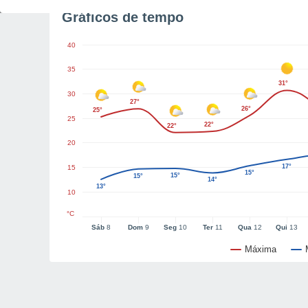
Gráficos de tempo
40
35
31°
30
27°
26°
25°
25
22°
22°
20
17°
15
15°
15°
15°
14°
13°
10
°C
Sáb
8
Dom
9
Seg
10
Ter
11
Qua
12
Qui
13
Máxima