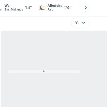
Well
Albufeira
Lisboa
14°
24°
East Midlands
Faro
Lisboa
°C