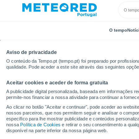
O tempo
Notíc
Aviso de privacidade
O conteúdo da Tempo.pt (tempo.pt) foi preparado por profissiona
qualidade. Pode aceder a este site através das seguintes opçõe
Aceitar cookies e aceder de forma gratuita
Início
Reino Unido
Midlands do Leste
Well
A publicidade digital personalizada, baseada em informações r
permite-nos financiar a nossa atividade para continuar a fornec
Tempo para Well 8 - 14
Ao clicar no botão "Aceitar e continuar", pode aceder ao websit
nossos parceiros, que nos permitem seguir e analisar o compo
01:06
Sábado
específico para lhe mostrar publicidade e conteúdos persona
nossa
Política de Cookies
e retirar o seu consentimento a qua
disponível na parte inferior da nossa página web.
Céu limpo