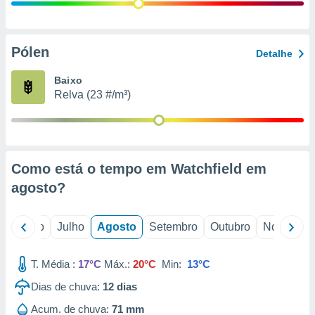
conteúdos.
ção
Pólen
Detalhe
ão através
de
Baixo
,
Relva (23 #/m³)
 e
dos,
publicidade
s, estudos
Como está o tempo em Watchfield em
a e
mento de
agosto
?
ossos 1199
o
Junho
Julho
Agosto
Setembro
Outubro
Novembro
eiros
T. Média :
17°C
Máx.:
20°C
Min:
13°C
Dias de chuva:
12
dias
Acum. de chuva:
71 mm