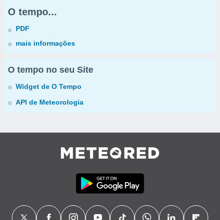
O tempo...
PDF
mais informações
O tempo no seu Site
Widget de O Tempo
API de Meteorologia