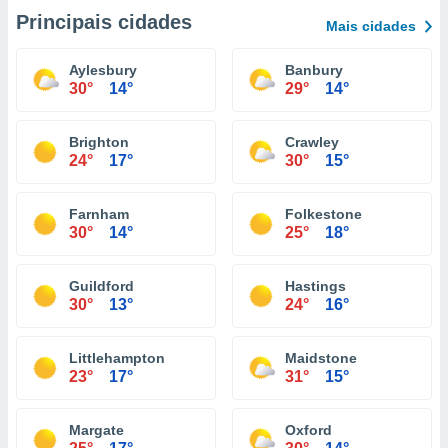
Principais cidades
Mais cidades
Aylesbury
Banbury
30°
14°
29°
14°
Brighton
Crawley
24°
17°
30°
15°
Farnham
Folkestone
30°
14°
25°
18°
Guildford
Hastings
30°
13°
24°
16°
Littlehampton
Maidstone
23°
17°
31°
15°
Margate
Oxford