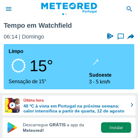
Tempo em Watchfield
de
06:14
Domingo
...
 da
empo.pt) foi
Limpo
or
15°
is para
e as
 fornecidas
Sudoeste
 qualidade.
Sensação de 15°
3
5 km/h
r a este
s das
opções:
Última hora
40 ºC à vista em Portugal na próxima semana:
ookies e
calor intensifica a partir de quarta, 12 de agosto
 forma
Descarregue
GRÁTIS
a app da
Instalar
e digital
Meteored!
da,