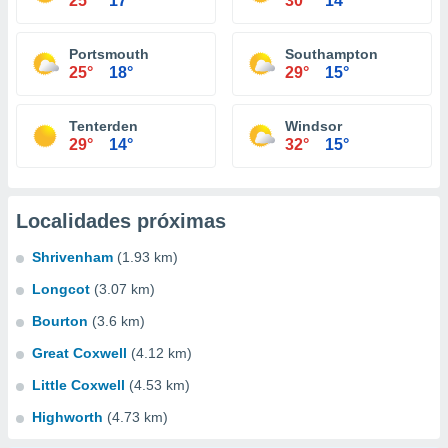
25°
17°
30°
14°
Portsmouth
Southampton
25°
18°
29°
15°
Tenterden
Windsor
29°
14°
32°
15°
Localidades próximas
Shrivenham
(1.93 km)
Longcot
(3.07 km)
Bourton
(3.6 km)
Great Coxwell
(4.12 km)
Little Coxwell
(4.53 km)
Highworth
(4.73 km)