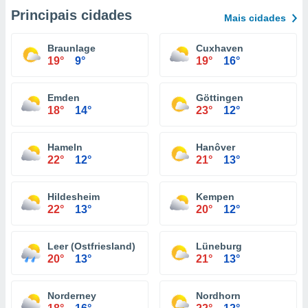
Principais cidades
Mais cidades
Braunlage
Cuxhaven
19°
9°
19°
16°
Emden
Göttingen
18°
14°
23°
12°
Hameln
Hanôver
22°
12°
21°
13°
Hildesheim
Kempen
22°
13°
20°
12°
Leer (Ostfriesland)
Lüneburg
20°
13°
21°
13°
Norderney
Nordhorn