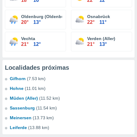
18°
16°
22°
12°
Oldenburg (Oldenburg)
Osnabrück
20°
13°
22°
11°
Vechta
Verden (Aller)
21°
12°
21°
13°
Localidades próximas
Gifhorn
(7.53 km)
Hohne
(11.01 km)
Müden (Aller)
(11.52 km)
Sassenburg
(11.54 km)
Meinersen
(13.73 km)
Leiferde
(13.88 km)