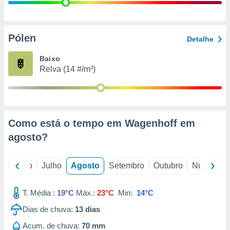
conteúdos.
ção
Pólen
Detalhe
ão através
de
Baixo
,
Relva (14 #/m³)
 e
dos,
publicidade
s, estudos
Como está o tempo em Wagenhoff em
a e
mento de
agosto
?
ossos 1199
o
Junho
Julho
Agosto
Setembro
Outubro
Novembro
eiros
T. Média :
19°C
Máx.:
23°C
Min:
14°C
Dias de chuva:
13
dias
Acum. de chuva:
70 mm