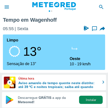
Tempo em Wagenhoff
de
05:55
Sexta
...
 da
empo.pt) foi
Limpo
or
13°
is para
e as
 fornecidas
Oeste
 qualidade.
Sensação de 13°
10
19 km/h
r a este
s das
opções:
Última hora
Aviso amarelo de tempo quente neste distrito:
ookies e
até 39 ºC e noites tropicais; saiba até quando
 forma
Descarregue
GRÁTIS
a app da
Instalar
e digital
Meteored!
da,