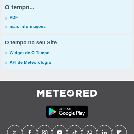
O tempo...
PDF
mais informações
O tempo no seu Site
Widget de O Tempo
API de Meteorologia