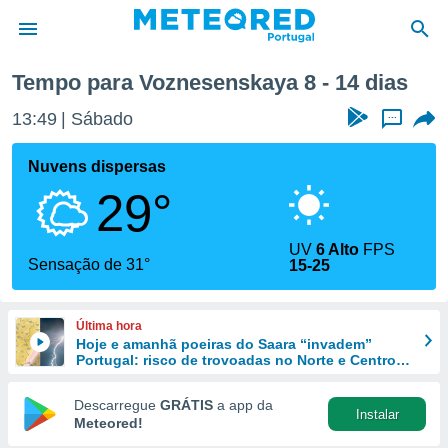
ana
Tempo para Voznesenskaya 8 - 14 dias
de
13:49
Sábado
...
 da
empo.pt) foi
Nuvens dispersas
or
29°
is para
e as
 fornecidas
UV
6 Alto
FPS
 qualidade.
Sensação de 31°
15-25
r a este
s das
opções:
Última hora
Hoje e amanhã poeiras do Saara “invadem”
ookies e
Portugal: risco de trovoadas no Norte e Centro
 forma
aumenta
Descarregue
GRÁTIS
a app da
Instalar
e digital
Meteored!
da,