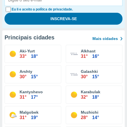
Eu li e aceito a política de privacidade.
Principais cidades
Mais cidades
Aki-Yurt
Alkhast
33°
18°
31°
16°
Arshty
Galashki
30°
15°
30°
15°
Kantyshevo
Karabulak
31°
17°
32°
18°
Malgobek
Muzhichi
31°
19°
28°
14°