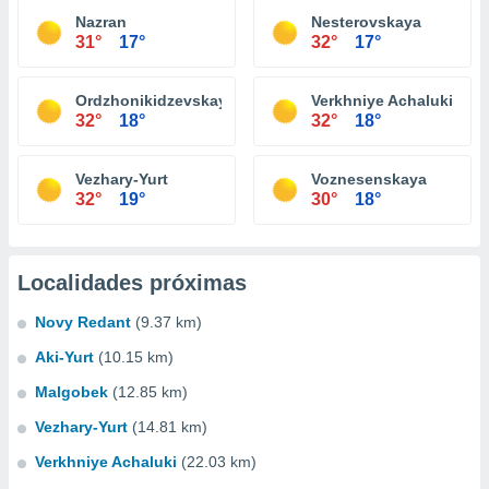
Nazran
Nesterovskaya
31°
17°
32°
17°
Ordzhonikidzevskaya
Verkhniye Achaluki
32°
18°
32°
18°
Vezhary-Yurt
Voznesenskaya
32°
19°
30°
18°
Localidades próximas
Novy Redant
(9.37 km)
Aki-Yurt
(10.15 km)
Malgobek
(12.85 km)
Vezhary-Yurt
(14.81 km)
Verkhniye Achaluki
(22.03 km)