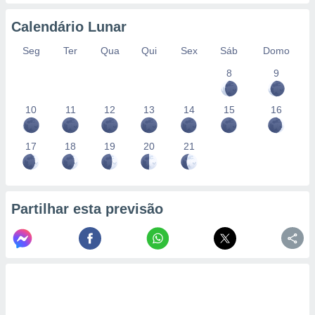
conteúdos.
Calendário Lunar
ção
Seg
Ter
Qua
Qui
Sex
Sáb
Domo
ão através
8
9
de
,
 e
10
11
12
13
14
15
16
dos,
publicidade
17
18
19
20
21
s, estudos
a e
mento de
Partilhar esta previsão
ossos 1199
eiros