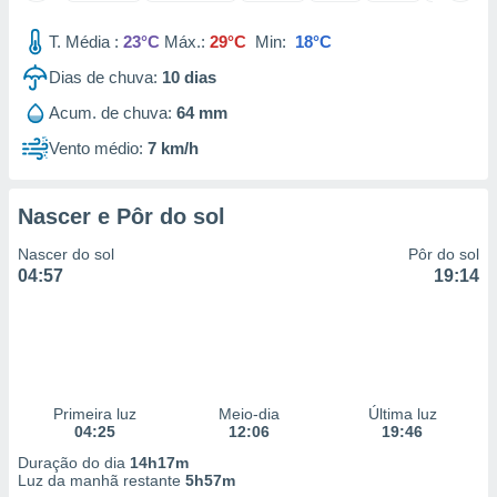
 para
T. Média :
23°C
Máx.:
29°C
Min:
18°C
a, utilizar
Dias de chuva:
10
dias
selecionar
Acum. de chuva:
64 mm
a, criar
personalizar
Vento médio:
7 km/h
tilizar
selecionar
Nascer e Pôr do sol
dos, medir
nho da
Nascer do sol
Pôr do sol
, medir o
04:57
19:14
o dos
r os
ravés de
s ou
s de dados
Primeira luz
Meio-dia
Última luz
es fontes,
04:25
12:06
19:46
 e melhorar
ilizar dados
Duração do dia
14h17m
ara
Luz da manhã restante
5h57m