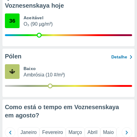
o qual se
Voznesenskaya hoje
ara tal,
 o seu
Aceitável
36
to ou opor-
O₃ (90 µg/m³)
essamento
m qualquer
ando em “
 ou na
Pólen
 Cookies
Detalhe
te.
Baixo
 nossos
Ambrósia (10 #/m³)
s o
o de
Como está o tempo em Voznesenskaya
e/ou aceder
em
agosto
?
ões num
utilizar
ados para
Janeiro
Fevereiro
Março
Abril
Maio
Junho
publicidade,