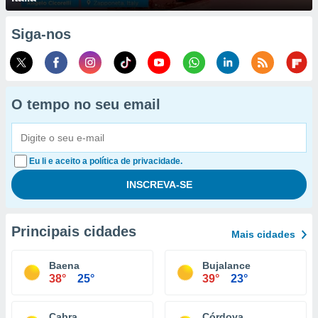
Siga-nos
O tempo no seu email
Eu li e aceito a política de privacidade.
Principais cidades
Mais cidades
Baena
Bujalance
38°
25°
39°
23°
Cabra
Córdova