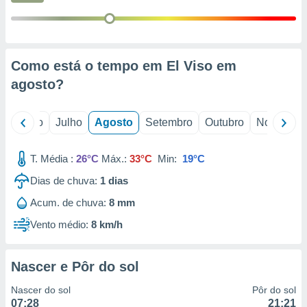
conteúdos.
ção
ão através
Como está o tempo em El Viso em
de
agosto
?
,
 e
o
Junho
Julho
Agosto
Setembro
Outubro
Novembro
dos,
publicidade
s, estudos
T. Média :
26°C
Máx.:
33°C
Min:
19°C
a e
mento de
Dias de chuva:
1
dias
Acum. de chuva:
8 mm
ossos 1199
Vento médio:
8 km/h
eiros
Nascer e Pôr do sol
Nascer do sol
Pôr do sol
07:28
21:21