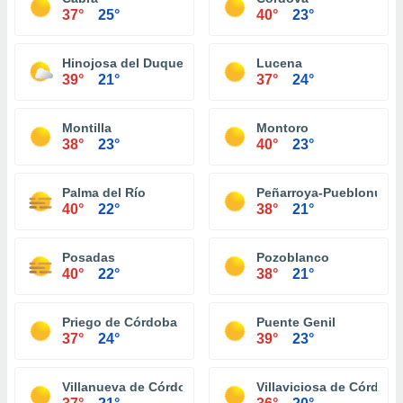
37°
25°
40°
23°
Hinojosa del Duque
Lucena
39°
21°
37°
24°
Montilla
Montoro
38°
23°
40°
23°
Palma del Río
Peñarroya-Pueblonuev
40°
22°
38°
21°
Posadas
Pozoblanco
40°
22°
38°
21°
Priego de Córdoba
Puente Genil
37°
24°
39°
23°
Villanueva de Córdoba
Villaviciosa de Córdoba