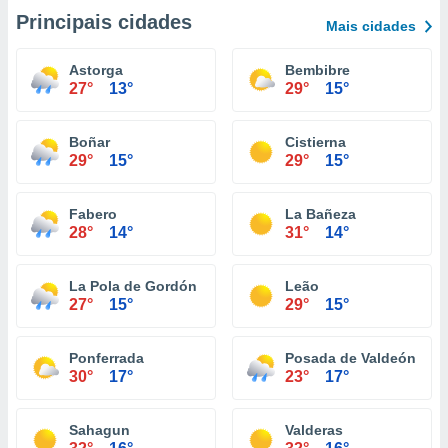
Principais cidades
Mais cidades
Astorga
Bembibre
27°
13°
29°
15°
Boñar
Cistierna
29°
15°
29°
15°
Fabero
La Bañeza
28°
14°
31°
14°
La Pola de Gordón
Leão
27°
15°
29°
15°
Ponferrada
Posada de Valdeón
30°
17°
23°
17°
Sahagun
Valderas