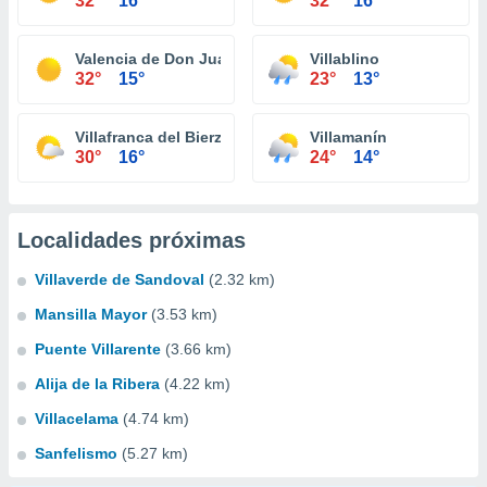
32°
16°
32°
16°
Valencia de Don Juan
Villablino
32°
15°
23°
13°
Villafranca del Bierzo
Villamanín
30°
16°
24°
14°
Localidades próximas
Villaverde de Sandoval
(2.32 km)
Mansilla Mayor
(3.53 km)
Puente Villarente
(3.66 km)
Alija de la Ribera
(4.22 km)
Villacelama
(4.74 km)
Sanfelismo
(5.27 km)