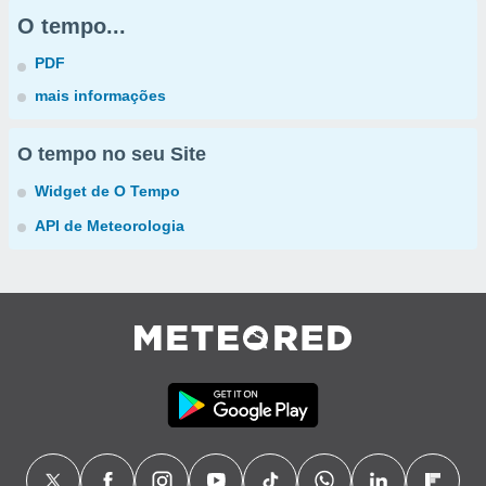
O tempo...
PDF
mais informações
O tempo no seu Site
Widget de O Tempo
API de Meteorologia