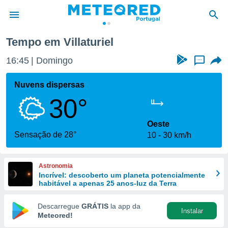
turiel
Tempo em Villaturiel
de
16:45
Domingo
...
 da
empo.pt) foi
Nuvens dispersas
or
30°
is para
e as
 fornecidas
Oeste
 qualidade.
Sensação de 28°
10
30 km/h
r a este
s das
opções:
Astronomia
Incrível: descoberto um planeta potencialmente
ookies e
habitável a apenas 25 anos-luz da Terra
 forma
Descarregue
GRÁTIS
la app da
Instalar
e digital
Meteored!
da,