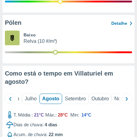
conteúdos.
ção
Pólen
Detalhe
ão através
de
Baixo
,
Relva (10 #/m³)
 e
dos,
publicidade
s, estudos
Como está o tempo em Villaturiel em
a e
mento de
agosto
?
ossos 1199
o
Junho
Julho
Agosto
Setembro
Outubro
Novembro
eiros
T. Média :
21°C
Máx.:
28°C
Min:
14°C
Dias de chuva:
4
dias
Acum. de chuva:
22 mm