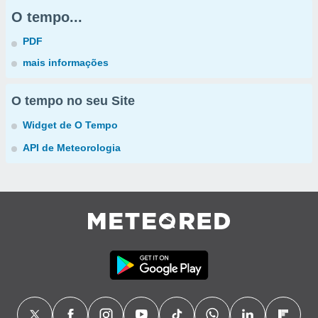
O tempo...
PDF
mais informações
O tempo no seu Site
Widget de O Tempo
API de Meteorologia