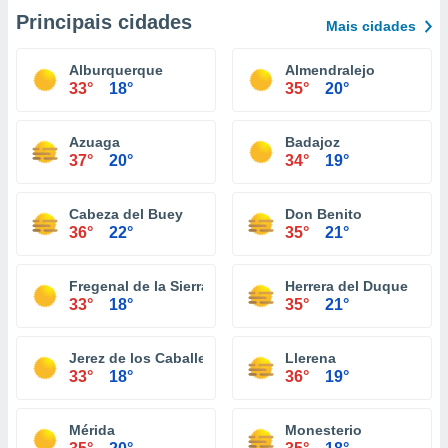
Principais cidades
Mais cidades
Alburquerque
Almendralejo
33°
18°
35°
20°
Azuaga
Badajoz
37°
20°
34°
19°
Cabeza del Buey
Don Benito
36°
22°
35°
21°
Fregenal de la Sierra
Herrera del Duque
33°
18°
35°
21°
Jerez de los Caballeros
Llerena
33°
18°
36°
19°
Mérida
Monesterio