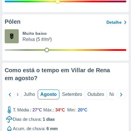
conteúdos.
ção
Pólen
Detalhe
ão através
de
Muito baixo
,
Relva (5 #/m³)
 e
dos,
publicidade
s, estudos
Como está o tempo em Villar de Rena
a e
mento de
em
agosto
?
ossos 1199
o
Junho
Julho
Agosto
Setembro
Outubro
Novembro
eiros
T. Média :
27°C
Máx.:
34°C
Min:
20°C
Dias de chuva:
1
dias
Acum. de chuva:
6 mm