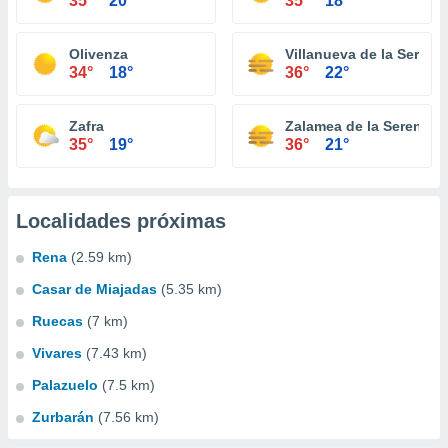
35°
20°
35°
18°
Olivenza
Villanueva de la Serena
34°
18°
36°
22°
Zafra
Zalamea de la Serena
35°
19°
36°
21°
Localidades próximas
Rena
(2.59 km)
Casar de Miajadas
(5.35 km)
Ruecas
(7 km)
Vivares
(7.43 km)
Palazuelo
(7.5 km)
Zurbarán
(7.56 km)