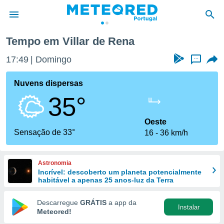
ar de Rena
Tempo em Villar de Rena
de
17:49
Domingo
...
 da
empo.pt) foi
Nuvens dispersas
or
35°
is para
e as
 fornecidas
Oeste
 qualidade.
Sensação de 33°
16
36 km/h
r a este
s das
opções:
Astronomia
Incrível: descoberto um planeta potencialmente
ookies e
habitável a apenas 25 anos-luz da Terra
 forma
Descarregue
GRÁTIS
a app da
Instalar
e digital
Meteored!
da,