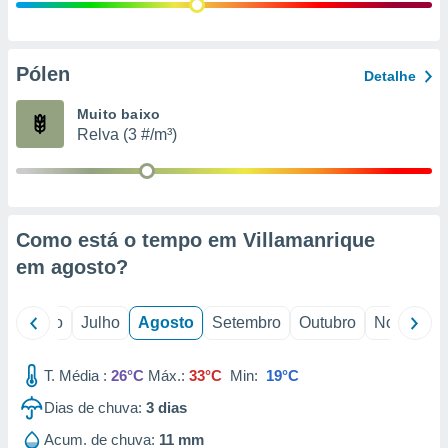
conteúdos.
ção
Pólen
Detalhe
ão através
de
Muito baixo
,
Relva (3 #/m³)
 e
dos,
publicidade
s, estudos
Como está o tempo em Villamanrique
a e
mento de
em
agosto
?
ossos 1199
o
Junho
Julho
Agosto
Setembro
Outubro
Novembro
eiros
T. Média :
26°C
Máx.:
33°C
Min:
19°C
Dias de chuva:
3
dias
Acum. de chuva:
11 mm