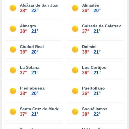
Alcázar de San Juan
Almadén
38°
22°
36°
20°
Almagro
Calzada de Calatrava
38°
21°
37°
21°
Ciudad Real
Daimiel
38°
20°
38°
21°
La Solana
Los Cortijos
37°
21°
36°
21°
Piedrabuena
Puertollano
38°
20°
36°
21°
Santa Cruz de Mudela
Socuéllamos
37°
21°
38°
22°