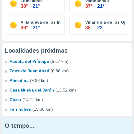
Tomelloso
Valdepeñas
38°
21°
37°
21°
Villanueva de los Infantes
Villarrubia de los Ojos
36°
21°
38°
23°
Localidades próximas
Puebla del Príncipe
(6.67 km)
Torre de Juan Abad
(6.86 km)
Almedina
(9.36 km)
Casa Nueva del Jarón
(13.52 km)
Cózar
(14.12 km)
Terrinches
(15.38 km)
O tempo...