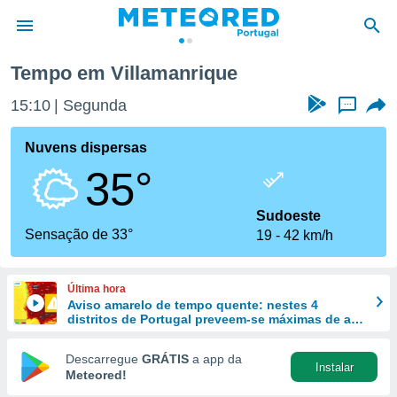
Villamanrique
Tempo em Villamanrique
de
15:10
Segunda
...
 da
empo.pt) foi
Nuvens dispersas
or
35°
is para
e as
 fornecidas
Sudoeste
 qualidade.
Sensação de 33°
19
42 km/h
r a este
s das
opções:
Última hora
Aviso amarelo de tempo quente: nestes 4
ookies e
distritos de Portugal preveem-se máximas de até
 forma
40 ºC
Descarregue
GRÁTIS
a app da
Instalar
e digital
Meteored!
da,