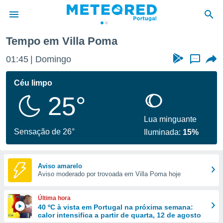
Tempo em Villa Poma
de
01:45
Domingo
...
 da
empo.pt) foi
Céu limpo
or
25°
is para
e as
 fornecidas
Lua minguante
 qualidade.
Sensação de 26°
Iluminada:
15%
r a este
s das
opções:
Aviso amarelo
Aviso moderado por trovoada em Villa Poma hoje
ookies e
 forma
Última hora
e digital
40 ºC à vista em Portugal na próxima semana:
calor intensifica a partir de quarta, 12 de agosto
da,