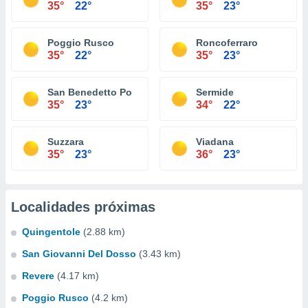
35°
22°
35°
23°
Poggio Rusco
Roncoferraro
35°
22°
35°
23°
San Benedetto Po
Sermide
35°
23°
34°
22°
Suzzara
Viadana
35°
23°
36°
23°
Localidades próximas
Quingentole
(2.88 km)
San Giovanni Del Dosso
(3.43 km)
Revere
(4.17 km)
Poggio Rusco
(4.2 km)