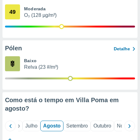
conteúdos.
Moderada
49
O₃ (128 µg/m³)
ção
ão através
de
,
 e
Pólen
Detalhe
dos,
Baixo
publicidade
Relva (23 #/m³)
s, estudos
a e
mento de
ossos 1199
Como está o tempo em Villa Poma em
eiros
agosto
?
o
Junho
Julho
Agosto
Setembro
Outubro
Novembro