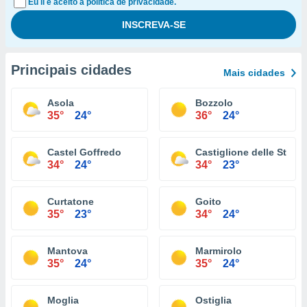
Eu li e aceito a política de privacidade.
Principais cidades
Mais cidades
Asola
Bozzolo
35°
24°
36°
24°
Castel Goffredo
Castiglione delle Stivie
34°
24°
34°
23°
Curtatone
Goito
35°
23°
34°
24°
Mantova
Marmirolo
35°
24°
35°
24°
Moglia
Ostiglia