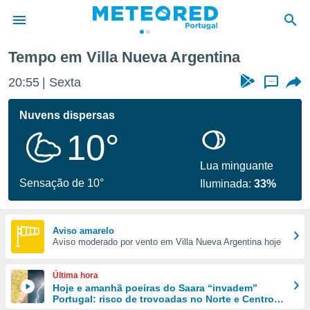
na
Tempo em Villa Nueva Argentina
de
20:55
Sexta
...
 da
empo.pt) foi
Nuvens dispersas
or
10°
is para
e as
 fornecidas
Lua minguante
 qualidade.
Sensação de 10°
Iluminada:
33%
r a este
s das
opções:
Aviso amarelo
Aviso moderado por vento em Villa Nueva Argentina hoje
ookies e
 forma
Última hora
e digital
Hoje e amanhã poeiras do Saara “invadem”
Portugal: risco de trovoadas no Norte e Centro
da,