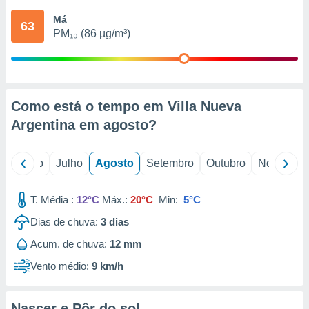
conteúdos.
Má
63
PM₁₀ (86 µg/m³)
ção
ão através
de
,
 e
Como está o tempo em Villa Nueva
Argentina em
agosto
?
dos,
publicidade
s, estudos
o
Junho
Julho
Agosto
Setembro
Outubro
Novembro
a e
mento de
T. Média :
12°C
Máx.:
20°C
Min:
5°C
ossos 1199
Dias de chuva:
3
dias
eiros
Acum. de chuva:
12 mm
Vento médio:
9 km/h
Nascer e Pôr do sol