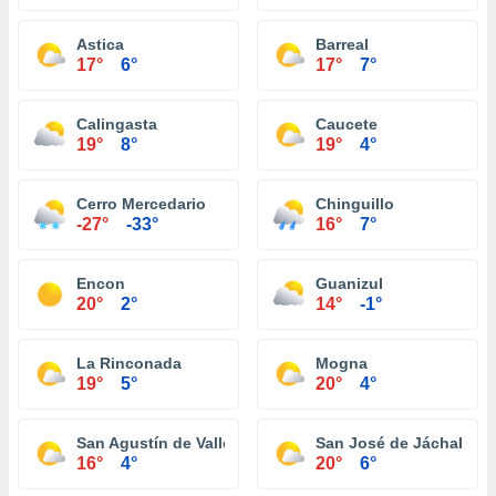
Astica
Barreal
17°
6°
17°
7°
Calingasta
Caucete
19°
8°
19°
4°
Cerro Mercedario
Chinguillo
-27°
-33°
16°
7°
Encon
Guanizul
20°
2°
14°
-1°
La Rinconada
Mogna
19°
5°
20°
4°
San Agustín de Valle Fertíl
San José de Jáchal
16°
4°
20°
6°