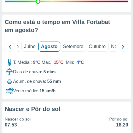
conteúdos.
ção
Como está o tempo em Villa Fortabat
ão através
em
agosto
?
de
,
 e
o
Junho
Julho
Agosto
Setembro
Outubro
Novembro
dos,
publicidade
T. Média :
9°C
Máx.:
15°C
Min:
4°C
s, estudos
Dias de chuva:
5
dias
a e
mento de
Acum. de chuva:
55 mm
Vento médio:
15 km/h
ossos 1199
eiros
Nascer e Pôr do sol
Nascer do sol
Pôr do sol
07:53
18:20