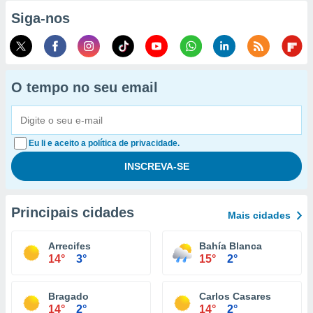
Siga-nos
O tempo no seu email
Eu li e aceito a política de privacidade.
Principais cidades
Mais cidades
Arrecifes
Bahía Blanca
14°
3°
15°
2°
Bragado
Carlos Casares
14°
2°
14°
2°