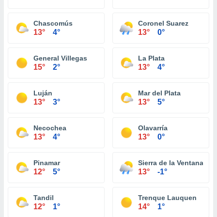
Chascomús
Coronel Suarez
13°
4°
13°
0°
General Villegas
La Plata
15°
2°
13°
4°
Luján
Mar del Plata
13°
3°
13°
5°
Necochea
Olavarría
13°
4°
13°
0°
Pinamar
Sierra de la Ventana
12°
5°
13°
-1°
Tandil
Trenque Lauquen
12°
1°
14°
1°