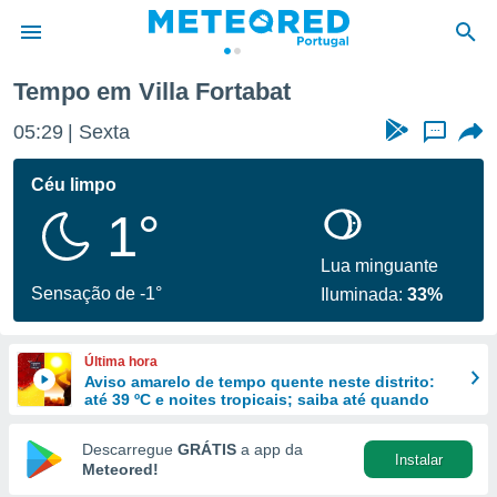
Tempo em Villa Fortabat
de
05:29
Sexta
...
 da
empo.pt) foi
Céu limpo
or
1°
is para
e as
 fornecidas
Lua minguante
 qualidade.
Sensação de -1°
Iluminada:
33%
r a este
s das
opções:
Última hora
Aviso amarelo de tempo quente neste distrito:
ookies e
até 39 ºC e noites tropicais; saiba até quando
 forma
Descarregue
GRÁTIS
a app da
Instalar
e digital
Meteored!
da,