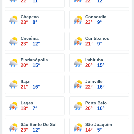
22°
11°
22°
12°
Chapeco
Concordia
23°
8°
23°
9°
Criciúma
Curitibanos
23°
12°
21°
9°
Florianópolis
Imbituba
20°
15°
20°
15°
Itajai
Joinville
21°
16°
22°
16°
Lages
Porto Belo
18°
7°
20°
16°
São Bento Do Sul
São Joaquim
23°
12°
14°
5°