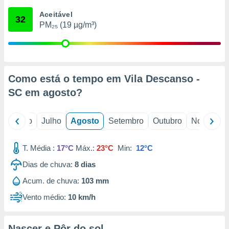
conteúdos.
Aceitável
32
PM₂₅ (19 µg/m³)
ção
ão através
de
,
 e
Como está o tempo em Vila Descanso -
SC em
agosto
?
dos,
publicidade
s, estudos
o
Junho
Julho
Agosto
Setembro
Outubro
Novembro
a e
mento de
T. Média :
17°C
Máx.:
23°C
Min:
12°C
ossos 1199
Dias de chuva:
8
dias
eiros
Acum. de chuva:
103 mm
Vento médio:
10 km/h
Nascer e Pôr do sol