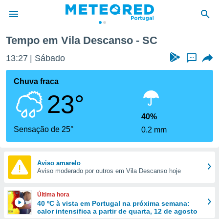
Tempo em Vila Descanso - SC
de
13:27
Sábado
...
 da
empo.pt) foi
Chuva fraca
or
23°
is para
e as
 fornecidas
40%
 qualidade.
Sensação de 25°
0.2 mm
r a este
s das
opções:
Aviso amarelo
Aviso moderado por outros em Vila Descanso hoje
ookies e
 forma
Última hora
e digital
40 ºC à vista em Portugal na próxima semana:
calor intensifica a partir de quarta, 12 de agosto
da,