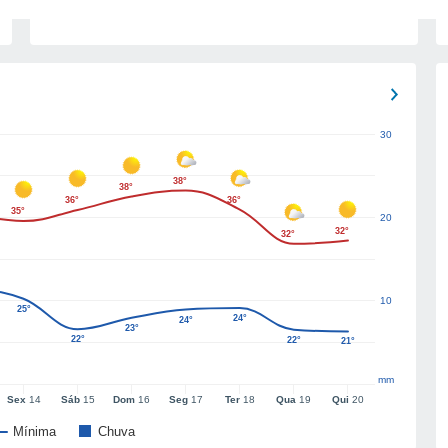
30
38°
38°
36°
36°
35°
20
32°
32°
10
25°
24°
24°
23°
22°
22°
21°
mm
Sex
14
Sáb
15
Dom
16
Seg
17
Ter
18
Qua
19
Qui
20
Mínima
Chuva