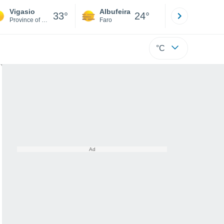
Vigasio
Albufeira
Lisboa
33°
24°
Province of Verona
Faro
Lisboa
°C