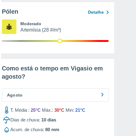
Pólen
Detalhe
Moderado
Artemísia (28 #/m³)
Como está o tempo em Vigasio em
agosto
?
Agosto
T. Média :
25°C
Máx.:
30°C
Min:
21°C
Dias de chuva:
10
dias
Acum. de chuva:
80 mm