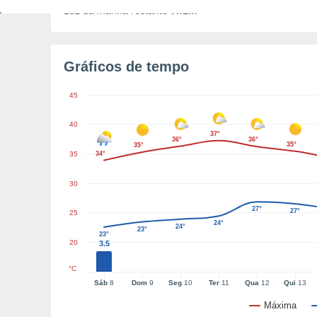
Luz da manhã restante
7h1m
Gráficos de tempo
45
40
37°
36°
36°
35°
35°
35
34°
30
27°
27°
25
24°
24°
23°
23°
20
3.5
°C
Sáb
8
Dom
9
Seg
10
Ter
11
Qua
12
Qui
13
Máxima