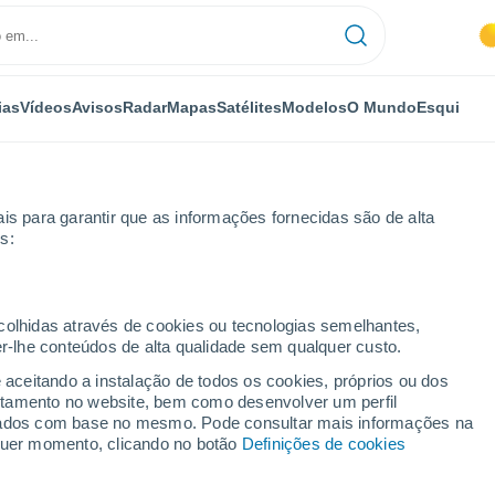
ias
Vídeos
Avisos
Radar
Mapas
Satélites
Modelos
O Mundo
Esqui
is para garantir que as informações fornecidas são de alta
s:
ecolhidas através de cookies ou tecnologias semelhantes,
er-lhe conteúdos de alta qualidade sem qualquer custo.
e aceitando a instalação de todos os cookies, próprios ou dos
rtamento no website, bem como desenvolver um perfil
...
lizados com base no mesmo. Pode consultar mais informações na
lquer momento, clicando no botão
Definições de cookies
Por horas
Intervalos nublados nas
próximas horas