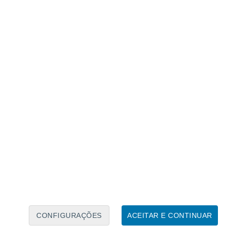
Calendário Lunar
Seg
Ter
Qua
Qui
Sex
Sáb
Domo
8
9
10
11
12
13
14
15
16
17
18
19
20
21
CONFIGURAÇÕES
ACEITAR E CONTINUAR