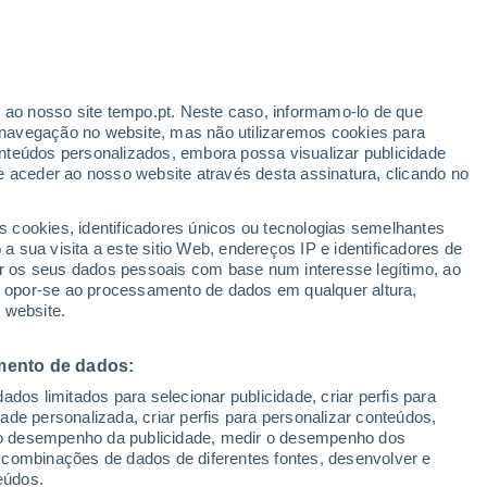
Aviso amarelo
Aviso moderado por temperaturas
elevadas em Vigasio hoje
r ao nosso site tempo.pt. Neste caso, informamo-lo de que
/h
navegação no website, mas não utilizaremos cookies para
nteúdos personalizados, embora possa visualizar publicidade
e aceder ao nosso website através desta assinatura, clicando no
s cookies, identificadores únicos ou tecnologias semelhantes
o
 sua visita a este sitio Web, endereços IP e identificadores de
r os seus dados pessoais com base num interesse legítimo, ao
Radar de Chuva
Satélites
Modelos
ou opor-se ao processamento de dados em qualquer altura,
 website.
mento de dados:
Terça
Quarta
Quinta
Sexta
dos limitados para selecionar publicidade, criar perfis para
11 Ago.
12 Ago.
13 Ago.
14 Ago.
idade personalizada, criar perfis para personalizar conteúdos,
ir o desempenho da publicidade, medir o desempenho dos
 combinações de dados de diferentes fontes, desenvolver e
eúdos.