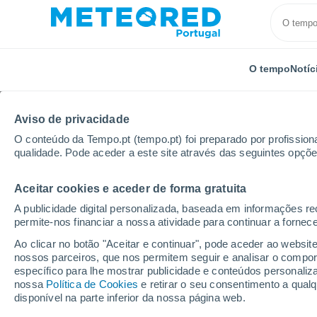
O tempo
Notíc
Aviso de privacidade
O conteúdo da Tempo.pt (tempo.pt) foi preparado por profissiona
qualidade. Pode aceder a este site através das seguintes opçõe
Aceitar cookies e aceder de forma gratuita
Início
Itália
Província de Verona
Vigasio
A publicidade digital personalizada, baseada em informações r
permite-nos financiar a nossa atividade para continuar a fornec
Tempo em Vigasio
Ao clicar no botão "Aceitar e continuar", pode aceder ao websit
nossos parceiros, que nos permitem seguir e analisar o compo
14:06
Sábado
específico para lhe mostrar publicidade e conteúdos persona
nossa
Política de Cookies
e retirar o seu consentimento a qua
disponível na parte inferior da nossa página web.
Limpo