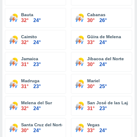
Bauta
Cabanas
32°
24°
30°
26°
Caimito
Güira de Melena
32°
24°
33°
24°
Jamaica
Jibacoa del Norte
31°
23°
30°
24°
Madruga
Mariel
31°
23°
30°
25°
Melena del Sur
San José de las Lajas
32°
24°
31°
23°
Santa Cruz del Norte
Vegas
30°
24°
33°
24°