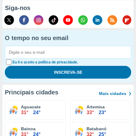
Siga-nos
O tempo no seu email
Eu li e aceito a política de privacidade.
Principais cidades
Mais cidades
Aguacate
Artemisa
31°
24°
33°
23°
Bainoa
Batabanó
31°
24°
32°
25°