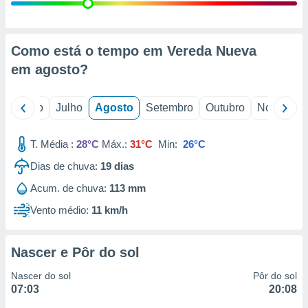
conteúdos.
ção
Como está o tempo em Vereda Nueva
ão através
em
agosto
?
de
,
 e
o
Junho
Julho
Agosto
Setembro
Outubro
Novembro
dos,
publicidade
T. Média :
28°C
Máx.:
31°C
Min:
26°C
s, estudos
Dias de chuva:
19
dias
a e
mento de
Acum. de chuva:
113 mm
Vento médio:
11 km/h
ossos 1199
eiros
Nascer e Pôr do sol
Nascer do sol
Pôr do sol
07:03
20:08