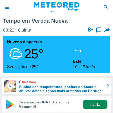
Tempo em Vereda Nueva
de
08:22
Quinta
...
 da
empo.pt) foi
Nuvens dispersas
or
25°
is para
e as
 fornecidas
Este
 qualidade.
Sensação de 25°
10
17 km/h
r a este
s das
opções:
Última hora
Subida das temperaturas, poeiras do Saara e
ookies e
chuva: datas e zonas mais afetadas em Portugal
 forma
Descarregue
GRÁTIS
la app da
Instalar
e digital
Meteored!
da,