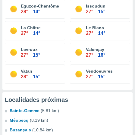
Eguzon-Chantôme
Issoudun
28°
14°
27°
15°
La Châtre
Le Blanc
27°
14°
27°
14°
Levroux
Valençay
27°
15°
27°
16°
Vatan
Vendoeuvres
28°
15°
27°
15°
Localidades próximas
Sainte-Gemme
(5.81 km)
Méobecq
(8.19 km)
Buzançais
(10.84 km)