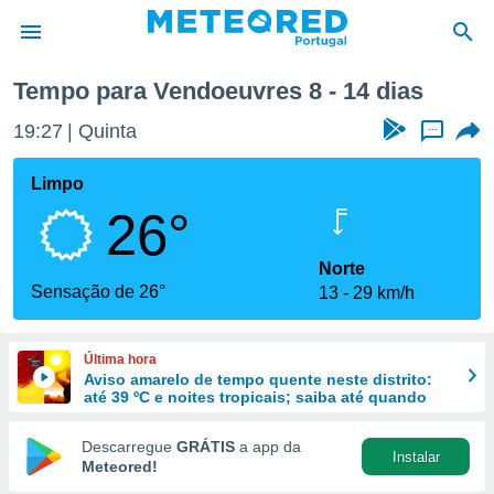
Próxima semana
Tempo para Vendoeuvres 8 - 14 dias
de
19:27
Quinta
...
 da
empo.pt) foi
Limpo
or
26°
is para
e as
 fornecidas
Norte
 qualidade.
Sensação de 26°
13
29 km/h
r a este
s das
opções:
Última hora
Aviso amarelo de tempo quente neste distrito:
ookies e
até 39 ºC e noites tropicais; saiba até quando
 forma
Descarregue
GRÁTIS
a app da
Instalar
e digital
Meteored!
da,