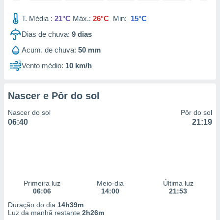
 para
T. Média :
21°C
Máx.:
26°C
Min:
15°C
a, utilizar
Dias de chuva:
9
dias
selecionar
Acum. de chuva:
50 mm
a, criar
personalizar
Vento médio:
10 km/h
tilizar
selecionar
Nascer e Pôr do sol
dos, medir
nho da
Nascer do sol
Pôr do sol
, medir o
06:40
21:19
o dos
r os
ravés de
s ou
s de dados
Primeira luz
Meio-dia
Última luz
es fontes,
06:06
14:00
21:53
 e melhorar
ilizar dados
Duração do dia
14h39m
ara
Luz da manhã restante
2h26m