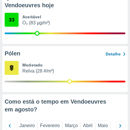
o qual se
Vendoeuvres hoje
ara tal,
 o seu
Aceitável
33
to ou opor-
O₃ (83 µg/m³)
essamento
m qualquer
ando em “
 ou na
Pólen
 Cookies
Detalhe
te.
Moderado
 nossos
Relva (28 #/m³)
s o
o de
Como está o tempo em Vendoeuvres
e/ou aceder
em
agosto
?
ões num
utilizar
ados para
Janeiro
Fevereiro
Março
Abril
Maio
Junho
publicidade,