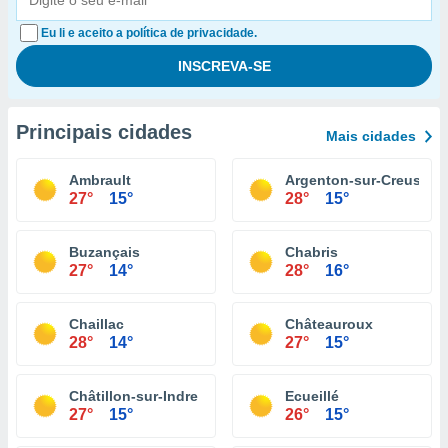
Eu li e aceito a política de privacidade.
Principais cidades
Mais cidades
Ambrault
Argenton-sur-Creuse
27°
15°
28°
15°
Buzançais
Chabris
27°
14°
28°
16°
Chaillac
Châteauroux
28°
14°
27°
15°
Châtillon-sur-Indre
Ecueillé
27°
15°
26°
15°