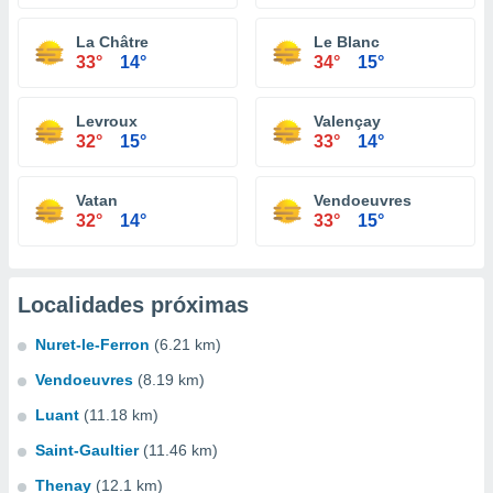
La Châtre
Le Blanc
33°
14°
34°
15°
Levroux
Valençay
32°
15°
33°
14°
Vatan
Vendoeuvres
32°
14°
33°
15°
Localidades próximas
Nuret-le-Ferron
(6.21 km)
Vendoeuvres
(8.19 km)
Luant
(11.18 km)
Saint-Gaultier
(11.46 km)
Thenay
(12.1 km)