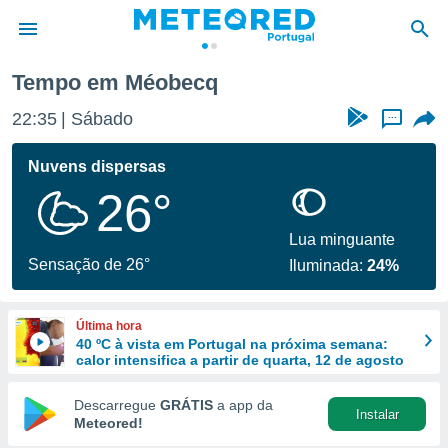
Tempo em Méobecq
de
22:35
Sábado
...
 da
empo.pt) foi
Nuvens dispersas
or
26°
is para
e as
 fornecidas
Lua minguante
 qualidade.
Sensação de 26°
Iluminada:
24%
r a este
s das
opções:
Última hora
40 ºC à vista em Portugal na próxima semana:
ookies e
calor intensifica a partir de quarta, 12 de agosto
 forma
Descarregue
GRÁTIS
a app da
Instalar
e digital
Meteored!
da,