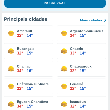
Principais cidades
Mais cidades
Ambrault
Argenton-sur-Creuse
32°
14°
34°
15°
Buzançais
Chabris
32°
15°
33°
14°
Chaillac
Châteauroux
34°
16°
33°
15°
Châtillon-sur-Indre
Ecueillé
33°
15°
32°
15°
Eguzon-Chantôme
Issoudun
34°
15°
32°
14°