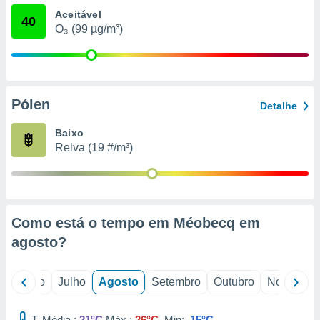
conteúdos.
Aceitável
40
O₃ (99 µg/m³)
ção
ão através
de
,
Pólen
 e
Detalhe
dos,
Baixo
publicidade
Relva (19 #/m³)
s, estudos
a e
mento de
Como está o tempo em Méobecq em
ossos 1199
eiros
agosto
?
o
Junho
Julho
Agosto
Setembro
Outubro
Novembro
T. Média :
21°C
Máx.:
26°C
Min:
15°C