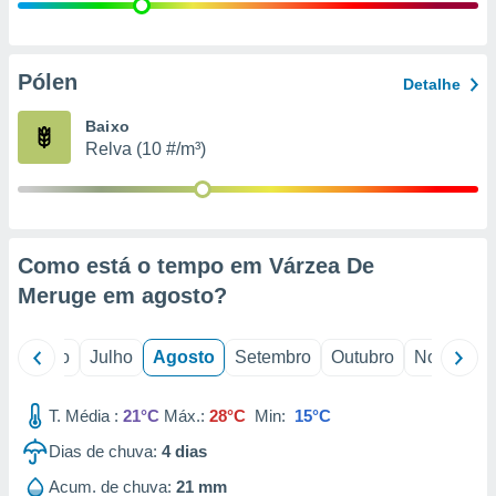
conteúdos.
ção
Pólen
Detalhe
ão através
de
Baixo
,
Relva (10 #/m³)
 e
dos,
publicidade
s, estudos
Como está o tempo em Várzea De
a e
mento de
Meruge em
agosto
?
ossos 1199
o
Junho
Julho
Agosto
Setembro
Outubro
Novembro
eiros
T. Média :
21°C
Máx.:
28°C
Min:
15°C
Dias de chuva:
4
dias
Acum. de chuva:
21 mm