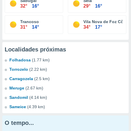
Sabugal
Seia
32°
16°
29°
16°
Trancoso
Vila Nova de Foz Côa
31°
14°
34°
17°
Localidades próximas
Folhadosa
(1.77 km)
Torrozelo
(2.22 km)
Carragozela
(2.5 km)
Meruge
(2.67 km)
Sandomil
(4.14 km)
Sameice
(4.39 km)
O tempo...