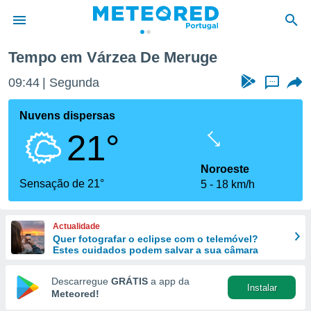
Tempo em Várzea De Meruge
de
09:44
Segunda
...
 da
empo.pt) foi
Nuvens dispersas
or
21°
is para
e as
 fornecidas
Noroeste
 qualidade.
Sensação de 21°
5
18 km/h
r a este
s das
opções:
Actualidade
Quer fotografar o eclipse com o telemóvel?
ookies e
Estes cuidados podem salvar a sua câmara
 forma
Descarregue
GRÁTIS
a app da
Instalar
e digital
Meteored!
da,