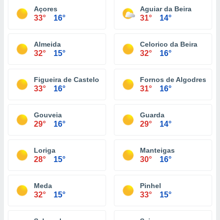
Açores
Aguiar da Beira
33°
16°
31°
14°
Almeida
Celorico da Beira
32°
15°
32°
16°
Figueira de Castelo Rodrigo
Fornos de Algodres
33°
16°
31°
16°
Gouveia
Guarda
29°
16°
29°
14°
Loriga
Manteigas
28°
15°
30°
16°
Meda
Pinhel
32°
15°
33°
15°