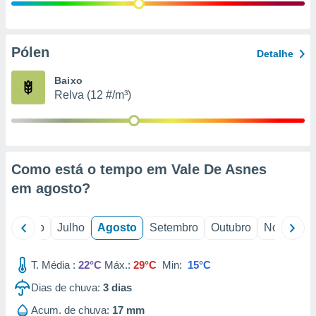
conteúdos.
ção
Pólen
Detalhe
ão através
de
Baixo
,
Relva (12 #/m³)
 e
dos,
publicidade
s, estudos
Como está o tempo em Vale De Asnes
a e
mento de
em
agosto
?
ossos 1199
o
Junho
Julho
Agosto
Setembro
Outubro
Novembro
eiros
T. Média :
22°C
Máx.:
29°C
Min:
15°C
Dias de chuva:
3
dias
Acum. de chuva:
17 mm