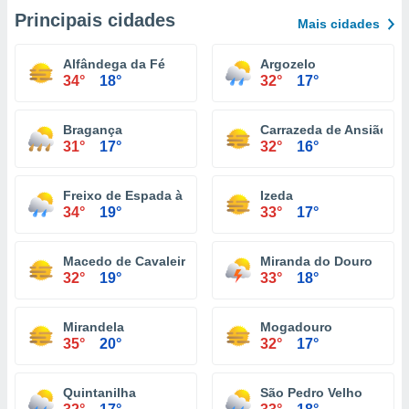
Principais cidades
Mais cidades
Alfândega da Fé
Argozelo
34°
18°
32°
17°
Bragança
Carrazeda de Ansiães
31°
17°
32°
16°
Freixo de Espada à Cinta
Izeda
34°
19°
33°
17°
Macedo de Cavaleiros
Miranda do Douro
32°
19°
33°
18°
Mirandela
Mogadouro
35°
20°
32°
17°
Quintanilha
São Pedro Velho