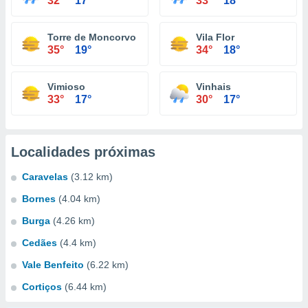
32°
17°
33°
18°
Torre de Moncorvo
Vila Flor
35°
19°
34°
18°
Vimioso
Vinhais
33°
17°
30°
17°
Localidades próximas
Caravelas
(3.12 km)
Bornes
(4.04 km)
Burga
(4.26 km)
Cedães
(4.4 km)
Vale Benfeito
(6.22 km)
Cortiços
(6.44 km)