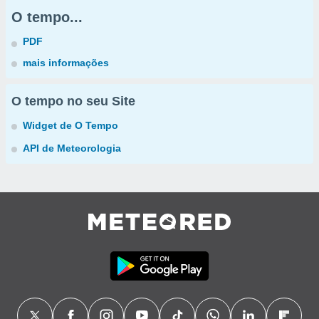
O tempo...
PDF
mais informações
O tempo no seu Site
Widget de O Tempo
API de Meteorologia