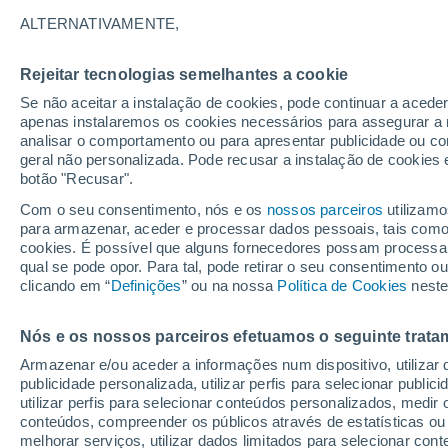
17°
ALTERNATIVAMENTE,
Rejeitar tecnologias semelhantes a cookie
Sul
Se não aceitar a instalação de cookies, pode continuar a acede
Sensação de 17°
3
-
15 km/
apenas instalaremos os cookies necessários para assegurar a 
analisar o comportamento ou para apresentar publicidade ou co
geral não personalizada. Pode recusar a instalação de cookies 
botão "Recusar".
Astronomia
Incrível: descoberto um planeta potencialmen
Com o seu consentimento, nós e os
nossos parceiros
utilizamo
habitável a apenas 25 anos-luz da Terra
para armazenar, aceder e processar dados pessoais, tais como a
cookies. É possível que alguns fornecedores possam processa
O Tempo 1 - 7 Dias
Atualidade
Mapas de temperat
qual se pode opor. Para tal, pode retirar o seu consentimento 
clicando em “
Definições
” ou na nossa
Política de Cookies
neste
Nós e os nossos parceiros efetuamos o seguinte trata
Amanhã
Terça
Hoje
Armazenar e/ou aceder a informações num dispositivo, utilizar da
10 Ago.
11 Ago.
9 Ago.
publicidade personalizada, utilizar perfis para selecionar public
utilizar perfis para selecionar conteúdos personalizados, med
conteúdos, compreender os públicos através de estatísticas ou
melhorar serviços, utilizar dados limitados para selecionar cont
80%