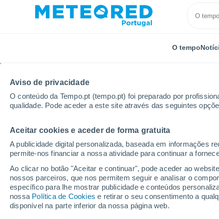
O tempo
Notíc
Aviso de privacidade
O conteúdo da Tempo.pt (tempo.pt) foi preparado por profissiona
qualidade. Pode aceder a este site através das seguintes opçõe
Aceitar cookies e aceder de forma gratuita
Início
Bolívia
Chuquisaca
Uruguay
A publicidade digital personalizada, baseada em informações r
permite-nos financiar a nossa atividade para continuar a fornec
Tempo em Uruguay
Ao clicar no botão "Aceitar e continuar", pode aceder ao websit
nossos parceiros, que nos permitem seguir e analisar o compo
09:25
Domingo
específico para lhe mostrar publicidade e conteúdos persona
nossa
Política de Cookies
e retirar o seu consentimento a qua
disponível na parte inferior da nossa página web.
Limpo