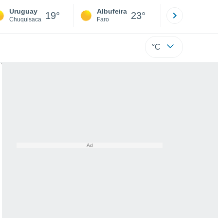
Uruguay
Albufeira
Lisboa
19°
23°
Chuquisaca
Faro
Lisboa
°C