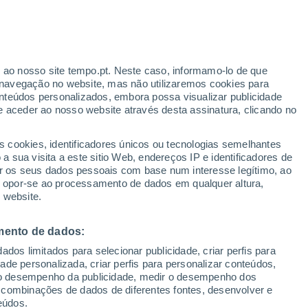
Aviso laranja
Aviso elevado por temperaturas
baixas em Uruguay hoje
r ao nosso site tempo.pt. Neste caso, informamo-lo de que
h
navegação no website, mas não utilizaremos cookies para
nteúdos personalizados, embora possa visualizar publicidade
e aceder ao nosso website através desta assinatura, clicando no
te
s cookies, identificadores únicos ou tecnologias semelhantes
 sua visita a este sitio Web, endereços IP e identificadores de
r os seus dados pessoais com base num interesse legítimo, ao
ura
Radar de Chuva
Satélites
Modelos
ou opor-se ao processamento de dados em qualquer altura,
 website.
mento de dados:
Quarta
Quinta
Sexta
Sábado
dos limitados para selecionar publicidade, criar perfis para
12 Ago.
13 Ago.
14 Ago.
15 Ago.
idade personalizada, criar perfis para personalizar conteúdos,
ir o desempenho da publicidade, medir o desempenho dos
 combinações de dados de diferentes fontes, desenvolver e
eúdos.