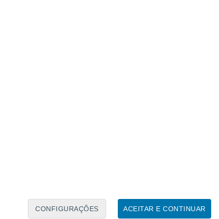
Calendário Lunar
Seg
Ter
Qua
Qui
Sex
Sáb
Domo
9
10
11
12
13
14
15
16
17
18
19
20
21
22
CONFIGURAÇÕES
ACEITAR E CONTINUAR