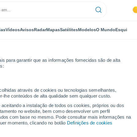
ias
Vídeos
Avisos
Radar
Mapas
Satélites
Modelos
O Mundo
Esqui
is para garantir que as informações fornecidas são de alta
s:
ecolhidas através de cookies ou tecnologias semelhantes,
er-lhe conteúdos de alta qualidade sem qualquer custo.
e aceitando a instalação de todos os cookies, próprios ou dos
rtamento no website, bem como desenvolver um perfil
...
lizados com base no mesmo. Pode consultar mais informações na
lquer momento, clicando no botão
Definições de cookies
Por horas
Céu limpo nas próximas horas