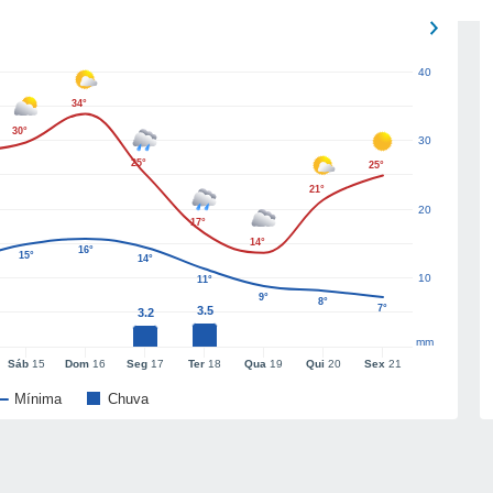
40
34°
30°
30
25°
25°
21°
20
17°
14°
16°
15°
14°
10
11°
9°
8°
7°
3.5
3.2
mm
Sáb
15
Dom
16
Seg
17
Ter
18
Qua
19
Qui
20
Sex
21
Mínima
Chuva