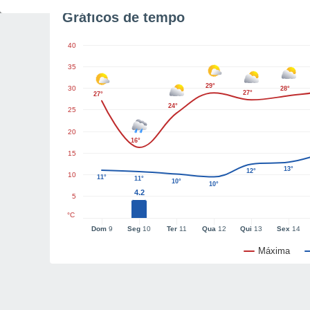
Gráficos de tempo
40
35
29°
30
28°
27°
27°
24°
25
20
16°
15
13°
12°
10
11°
11°
10°
10°
4.2
5
°C
Dom
9
Seg
10
Ter
11
Qua
12
Qui
13
Sex
14
Máxima