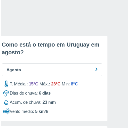
Como está o tempo em Uruguay em
agosto
?
Agosto
T. Média :
15°C
Máx.:
23°C
Min:
8°C
Dias de chuva:
6
dias
Acum. de chuva:
23 mm
Vento médio:
5 km/h