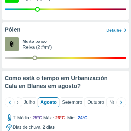
conteúdos.
ção
ão através
Pólen
Detalhe
de
,
Muito baixo
 e
Relva (2 #/m³)
dos,
publicidade
s, estudos
a e
mento de
Como está o tempo em Urbanización
Cala en Blanes em
agosto
?
ossos 1199
eiros
o
Junho
Julho
Agosto
Setembro
Outubro
Novembro
T. Média :
25°C
Máx.:
26°C
Min:
24°C
Dias de chuva:
2
dias