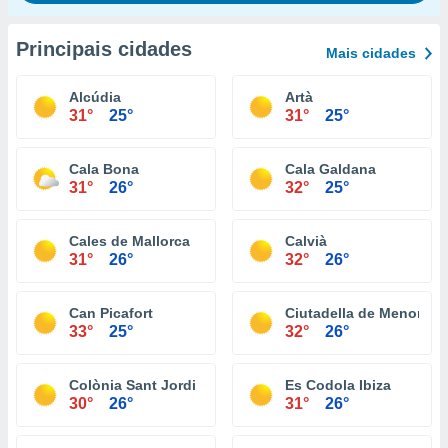
Principais cidades
Mais cidades
Alcúdia
Artà
31°
25°
31°
25°
Cala Bona
Cala Galdana
31°
26°
32°
25°
Cales de Mallorca
Calvià
31°
26°
32°
26°
Can Picafort
Ciutadella de Menorca
33°
25°
32°
26°
Colònia Sant Jordi
Es Codola Ibiza
30°
26°
31°
26°