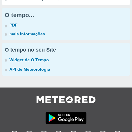
O tempo...
PDF
mais informações
O tempo no seu Site
Widget de O Tempo
API de Meteorologia