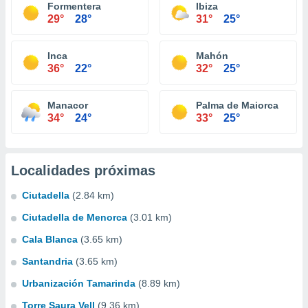
Formentera
Ibiza
29°
28°
31°
25°
Inca
Mahón
36°
22°
32°
25°
Manacor
Palma de Maiorca
34°
24°
33°
25°
Localidades próximas
Ciutadella
(2.84 km)
Ciutadella de Menorca
(3.01 km)
Cala Blanca
(3.65 km)
Santandria
(3.65 km)
Urbanización Tamarinda
(8.89 km)
Torre Saura Vell
(9.36 km)