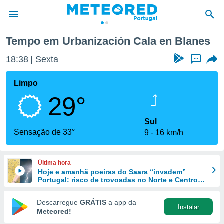
s
Tempo em Urbanización Cala en Blanes
de
18:38
Sexta
...
 da
empo.pt) foi
Limpo
or
29°
is para
e as
 fornecidas
Sul
 qualidade.
Sensação de 33°
9
16 km/h
r a este
s das
opções:
Última hora
Hoje e amanhã poeiras do Saara “invadem”
ookies e
Portugal: risco de trovoadas no Norte e Centro
 forma
aumenta
Descarregue
GRÁTIS
a app da
Instalar
e digital
Meteored!
da,