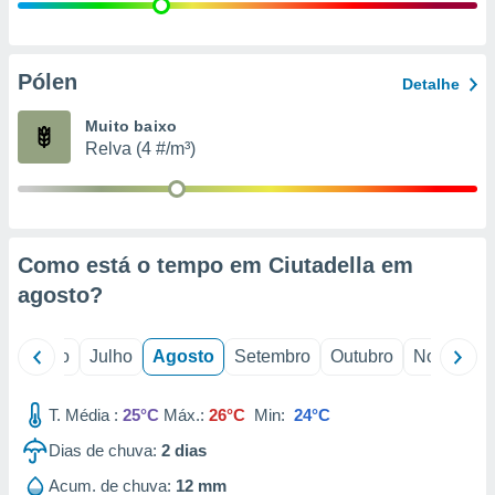
conteúdos.
ção
Pólen
Detalhe
ão através
de
Muito baixo
,
Relva (4 #/m³)
 e
dos,
publicidade
s, estudos
Como está o tempo em Ciutadella em
a e
mento de
agosto
?
ossos 1199
o
Junho
Julho
Agosto
Setembro
Outubro
Novembro
eiros
T. Média :
25°C
Máx.:
26°C
Min:
24°C
Dias de chuva:
2
dias
Acum. de chuva:
12 mm