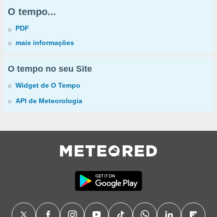
O tempo...
PDF
mais informações
O tempo no seu Site
Widget de O Tempo
API de Meteorologia