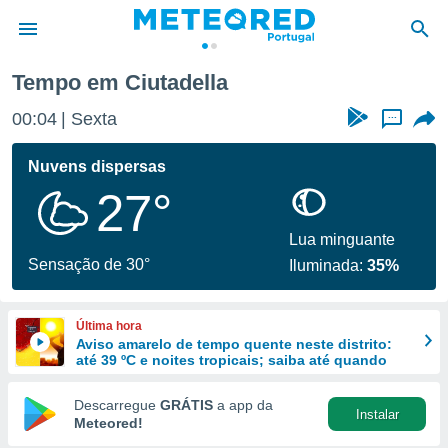
Tempo em Ciutadella
de
00:04
Sexta
...
 da
empo.pt) foi
Nuvens dispersas
or
27°
is para
e as
 fornecidas
Lua minguante
 qualidade.
Sensação de 30°
Iluminada:
35%
r a este
s das
opções:
Última hora
Aviso amarelo de tempo quente neste distrito:
ookies e
até 39 ºC e noites tropicais; saiba até quando
 forma
Descarregue
GRÁTIS
a app da
Instalar
e digital
Meteored!
da,