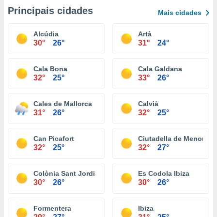
Principais cidades
Mais cidades
Alcúdia
Artà
30°
26°
31°
24°
Cala Bona
Cala Galdana
32°
25°
33°
26°
Cales de Mallorca
Calvià
31°
26°
32°
25°
Can Picafort
Ciutadella de Menorca
32°
25°
32°
27°
Colònia Sant Jordi
Es Codola Ibiza
30°
26°
30°
26°
Formentera
Ibiza