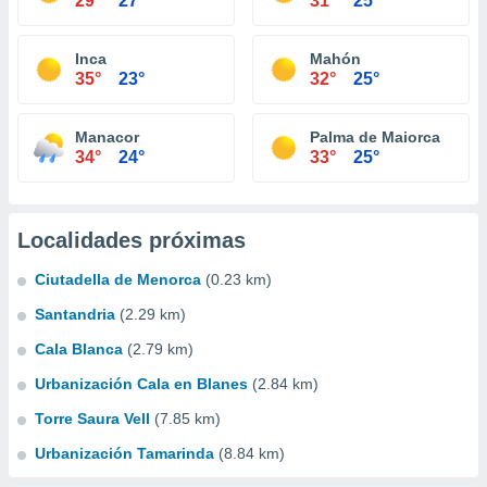
29°
27°
31°
25°
Inca
Mahón
35°
23°
32°
25°
Manacor
Palma de Maiorca
34°
24°
33°
25°
Localidades próximas
Ciutadella de Menorca
(0.23 km)
Santandria
(2.29 km)
Cala Blanca
(2.79 km)
Urbanización Cala en Blanes
(2.84 km)
Torre Saura Vell
(7.85 km)
Urbanización Tamarinda
(8.84 km)