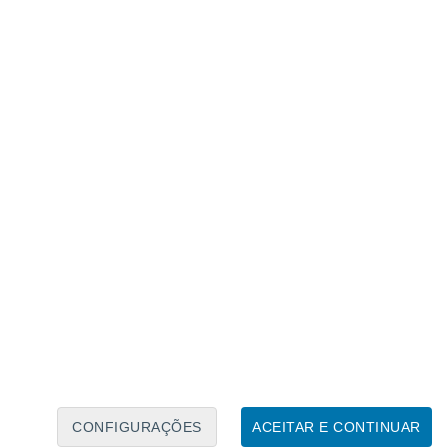
Calendário Lunar
Seg
Ter
Qua
Qui
Sex
Sáb
Domo
6
7
8
9
10
11
12
13
14
15
16
17
18
19
CONFIGURAÇÕES
ACEITAR E CONTINUAR