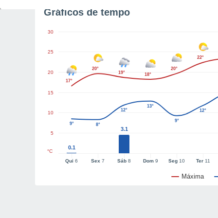
Gráficos de tempo
30
25
22°
20°
20°
20
19°
18°
17°
15
13°
12°
12°
10
9°
9°
8°
3.1
5
0.1
°C
Qui
6
Sex
7
Sáb
8
Dom
9
Seg
10
Ter
11
Máxima