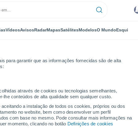
ias
Vídeos
Avisos
Radar
Mapas
Satélites
Modelos
O Mundo
Esqui
is para garantir que as informações fornecidas são de alta
s:
ch
ecolhidas através de cookies ou tecnologias semelhantes,
er-lhe conteúdos de alta qualidade sem qualquer custo.
h
e aceitando a instalação de todos os cookies, próprios ou dos
rtamento no website, bem como desenvolver um perfil
...
lizados com base no mesmo. Pode consultar mais informações na
lquer momento, clicando no botão
Definições de cookies
Por horas
Intervalos nublados nas
próximas horas