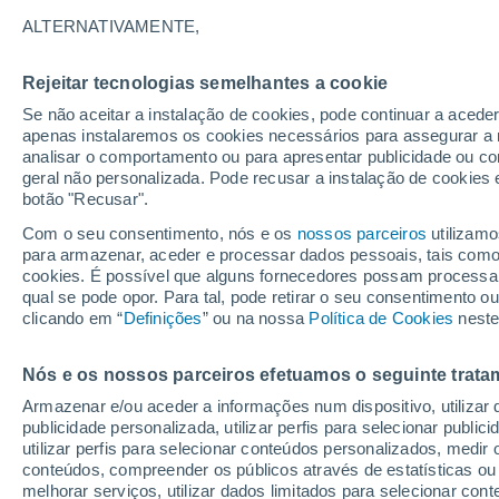
11°
ALTERNATIVAMENTE,
Rejeitar tecnologias semelhantes a cookie
Lua mingu
Se não aceitar a instalação de cookies, pode continuar a acede
Iluminada
Sensação de 11°
apenas instalaremos os cookies necessários para assegurar a 
analisar o comportamento ou para apresentar publicidade ou co
geral não personalizada. Pode recusar a instalação de cookies 
botão "Recusar".
Última hora
Aviso amarelo de tempo quente neste distrito:
Com o seu consentimento, nós e os
nossos parceiros
utilizamo
39 ºC e noites tropicais; saiba até quando
para armazenar, aceder e processar dados pessoais, tais como a
cookies. É possível que alguns fornecedores possam processa
O Tempo 1 - 7 Dias
Atualidade
Mapas de nuvens
qual se pode opor. Para tal, pode retirar o seu consentimento 
clicando em “
Definições
” ou na nossa
Política de Cookies
neste
Nós e os nossos parceiros efetuamos o seguinte trata
Amanhã
Sábado
D
Hoje
Armazenar e/ou aceder a informações num dispositivo, utilizar da
7 Ago.
8 Ago.
6 Ago.
publicidade personalizada, utilizar perfis para selecionar public
utilizar perfis para selecionar conteúdos personalizados, med
conteúdos, compreender os públicos através de estatísticas ou
melhorar serviços, utilizar dados limitados para selecionar cont
60%
30%