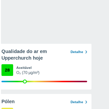
Qualidade do ar em
Detalhe
Upperchurch hoje
Aceitável
28
O₃ (70 µg/m³)
Pólen
Detalhe