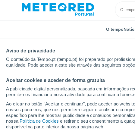
O tempo
Notíc
Aviso de privacidade
O conteúdo da Tempo.pt (tempo.pt) foi preparado por profissiona
qualidade. Pode aceder a este site através das seguintes opçõe
Aceitar cookies e aceder de forma gratuita
Início
Irlanda
Condado de Tipperary
Upperchur
A publicidade digital personalizada, baseada em informações r
permite-nos financiar a nossa atividade para continuar a fornec
Tempo em Upperchurc
Ao clicar no botão "Aceitar e continuar", pode aceder ao websit
nossos parceiros, que nos permitem seguir e analisar o compo
23:25
Quinta
específico para lhe mostrar publicidade e conteúdos persona
nossa
Política de Cookies
e retirar o seu consentimento a qua
disponível na parte inferior da nossa página web.
Nuvens dispersas