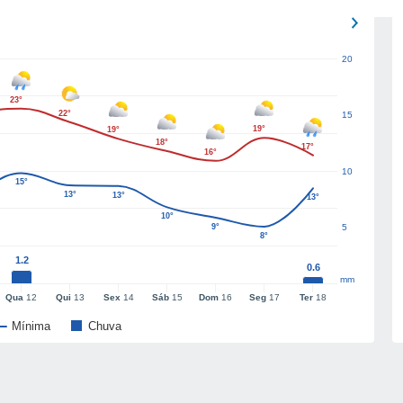
20
23°
22°
15
19°
19°
18°
17°
16°
10
15°
13°
13°
13°
10°
9°
5
8°
1.2
0.6
mm
Qua
12
Qui
13
Sex
14
Sáb
15
Dom
16
Seg
17
Ter
18
Mínima
Chuva