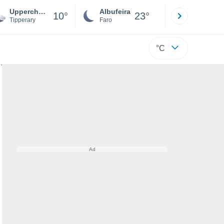
Upperchurch
Albufeira
Lisboa
10°
23°
Tipperary
Faro
Lisboa
°C