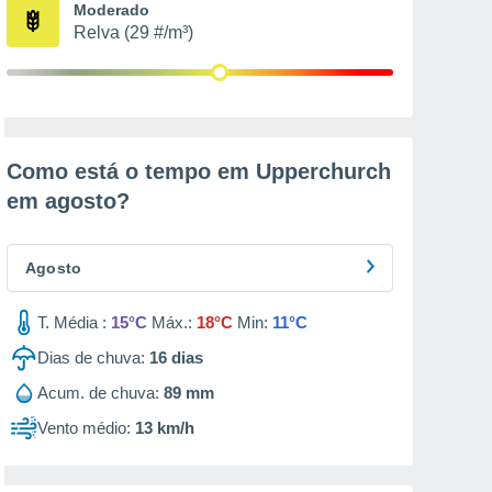
Moderado
Relva (29 #/m³)
Como está o tempo em Upperchurch
em
agosto
?
Agosto
T. Média :
15°C
Máx.:
18°C
Min:
11°C
Dias de chuva:
16
dias
Acum. de chuva:
89 mm
Vento médio:
13 km/h