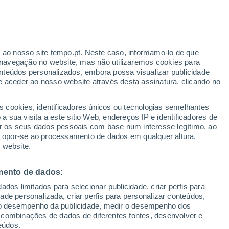
ante
r ao nosso site tempo.pt. Neste caso, informamo-lo de que
:
46%
navegação no website, mas não utilizaremos cookies para
nteúdos personalizados, embora possa visualizar publicidade
e aceder ao nosso website através desta assinatura, clicando no
 até
s cookies, identificadores únicos ou tecnologias semelhantes
 sua visita a este sitio Web, endereços IP e identificadores de
r os seus dados pessoais com base num interesse legítimo, ao
Radar de Chuva
Satélites
Modelos
ou opor-se ao processamento de dados em qualquer altura,
 website.
mento de dados:
omingo
Segunda
Terça
Quarta
dos limitados para selecionar publicidade, criar perfis para
9 Ago.
10 Ago.
11 Ago.
12 Ago.
idade personalizada, criar perfis para personalizar conteúdos,
ir o desempenho da publicidade, medir o desempenho dos
 combinações de dados de diferentes fontes, desenvolver e
eúdos.
70%