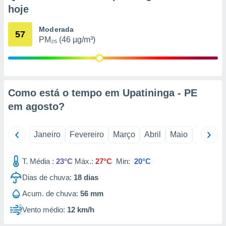
o qual se
hoje
ara tal,
 o seu
Moderada
57
to ou opor-
PM₂₅ (46 µg/m³)
essamento
m qualquer
ando em “
 ou na
Como está o tempo em Upatininga - PE
 Cookies
te.
em
agosto
?
 nossos
Janeiro
Fevereiro
Março
Abril
Maio
Junho
s o
T. Média :
23°C
Máx.:
27°C
Min:
20°C
o de
Dias de chuva:
18
dias
e/ou aceder
Acum. de chuva:
56 mm
ões num
utilizar
Vento médio:
12 km/h
ados para
publicidade,