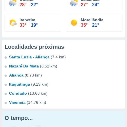
28°
22°
27°
24°
Itapetim
Moreilândia
33°
19°
35°
21°
Localidades próximas
Santa Luzia - Aliança
(7.4 km)
Nazaré Da Mata
(8.52 km)
Alianca
(8.73 km)
Itaquitinga
(9.19 km)
Condado
(13.68 km)
Vicencia
(14.76 km)
O tempo...