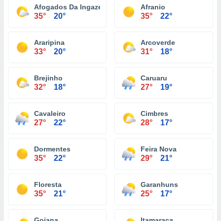
Afogados Da Ingazeira
Afranio
35°
20°
35°
22°
Araripina
Arcoverde
33°
20°
31°
18°
Brejinho
Caruaru
32°
18°
27°
19°
Cavaleiro
Cimbres
27°
22°
28°
17°
Dormentes
Feira Nova
35°
22°
29°
21°
Floresta
Garanhuns
35°
21°
25°
17°
Goiana
Itamaraca