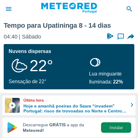
a semana
Tempo para Upatininga 8 - 14 dias
de
04:40
Sábado
...
 da
empo.pt) foi
Nuvens dispersas
or
22°
is para
e as
 fornecidas
Lua minguante
 qualidade.
Sensação de 22°
Iluminada:
22%
r a este
s das
opções:
Última hora
Hoje e amanhã poeiras do Saara “invadem”
ookies e
Portugal: risco de trovoadas no Norte e Centro
 forma
aumenta
Descarregue
GRÁTIS
a app da
Instalar
e digital
Meteored!
da,