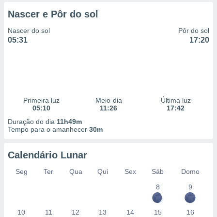
 para
Nascer e Pôr do sol
a, utilizar
Nascer do sol
Pôr do sol
selecionar
05:31
17:20
a, criar
personalizar
tilizar
selecionar
dos, medir
Primeira luz
Meio-dia
Última luz
nho da
05:10
11:26
17:42
, medir o
Duração do dia
11h49m
o dos
Tempo para o amanhecer
30m
r os
ravés de
Calendário Lunar
s ou
Seg
Ter
Qua
Qui
Sex
Sáb
Domo
s de dados
es fontes,
8
9
 e melhorar
ilizar dados
ara
10
11
12
13
14
15
16