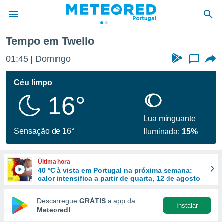
Tempo em Twello
de
01:45
Domingo
...
 da
empo.pt) foi
Céu limpo
or
16°
is para
e as
 fornecidas
Lua minguante
 qualidade.
Sensação de 16°
Iluminada:
15%
r a este
s das
opções:
Última hora
40 ºC à vista em Portugal na próxima semana:
ookies e
calor intensifica a partir de quarta, 12 de agosto
 forma
Descarregue
GRÁTIS
a app da
Instalar
e digital
Meteored!
da,