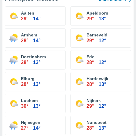
Aalten
Apeldoorn
29°
14°
29°
13°
Arnhem
Barneveld
28°
14°
29°
12°
Doetinchem
Ede
28°
13°
28°
12°
Elburg
Harderwijk
28°
13°
28°
13°
Lochem
Nijkerk
30°
13°
29°
12°
Nijmegen
Nunspeet
27°
14°
28°
13°