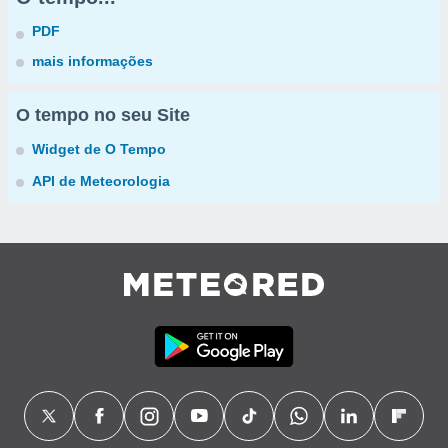
PDF
mais informações
O tempo no seu Site
Widget de O Tempo
API de Meteorologia