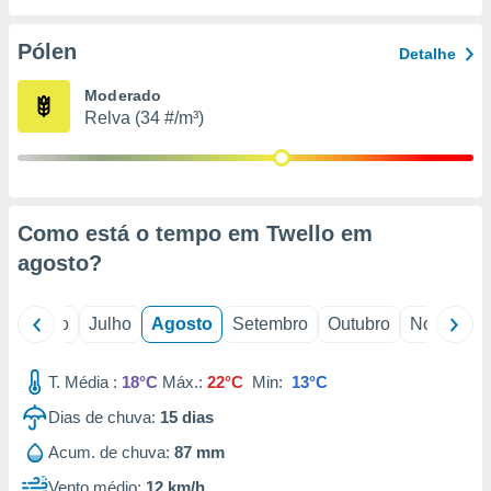
conteúdos.
Pólen
Detalhe
ção
Moderado
ão através
Relva (34 #/m³)
de
,
 e
dos,
publicidade
Como está o tempo em Twello em
s, estudos
agosto
?
a e
mento de
o
Junho
Julho
Agosto
Setembro
Outubro
Novembro
ossos 1199
eiros
T. Média :
18°C
Máx.:
22°C
Min:
13°C
Dias de chuva:
15
dias
Acum. de chuva:
87 mm
Vento médio:
12 km/h